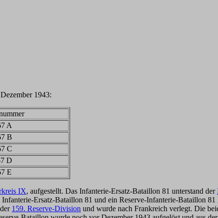
. Dezember 1943:
tnummer
67 A
67 B
67 C
67 D
67 E
kreis IX
, aufgestellt. Das Infanterie-Ersatz-Bataillon 81 unterstand der
nfanterie-Ersatz-Bataillon 81 und ein Reserve-Infanterie-Bataillon 81 
 der
159. Reserve-Division
und wurde nach Frankreich verlegt. Die be
serve-Bataillon wurde noch vor Dezember 1943 aufgelöst und aus der 