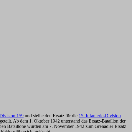
Division 159
und stellte den Ersatz für die
15. Infanterie-Division
.
geteilt. Ab dem 1. Oktober 1942 unterstand das Ersatz-Bataillon der
iden Bataillone wurden am 7. November 1942 zum Grenadier-Ersatz-
Feldpostübersicht gelöscht.