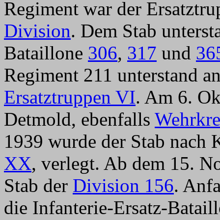
Regiment war der Ersatztru
Division
. Dem Stab unterst
Bataillone
306
,
317
und
36
Regiment 211 unterstand a
Ersatztruppen VI
. Am 6. Ok
Detmold, ebenfalls
Wehrkre
1939 wurde der Stab nach 
XX
, verlegt. Ab dem 15. N
Stab der
Division 156
. Anf
die Infanterie-Ersatz-Batai