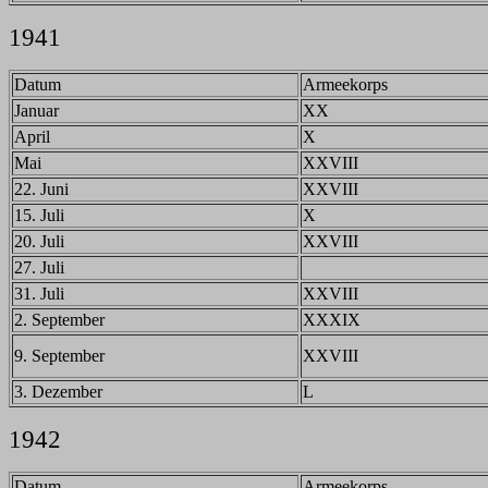
1941
Datum
Armeekorps
Januar
XX
April
X
Mai
XXVIII
22. Juni
XXVIII
15. Juli
X
20. Juli
XXVIII
27. Juli
31. Juli
XXVIII
2. September
XXXIX
9. September
XXVIII
3. Dezember
L
1942
Datum
Armeekorps