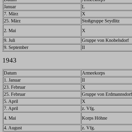
Januar
L
7. März
X
25. März
Stoßgruppe Seydlitz
2. Mai
X
9. Juli
Gruppe von Knobelsdorf
9. September
II
1943
Datum
Armeekorps
1. Januar
II
23. Februar
X
25. Februar
Gruppe von Erdmannsdorf
5. April
X
7. April
z. Vfg.
4. Mai
Korps Höhne
4. August
z. Vfg.