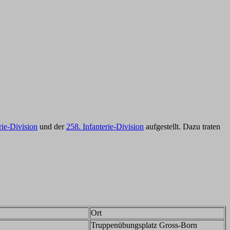
rie-Division
und der
258. Infanterie-Division
aufgestellt. Dazu traten
Ort
Truppenübungsplatz Gross-Born