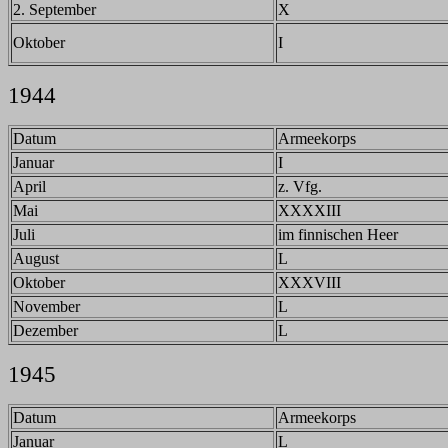
2. September
X
Oktober
I
1944
Datum
Armeekorps
Januar
I
April
z. Vfg.
Mai
XXXXIII
Juli
im finnischen Heer
August
L
Oktober
XXXVIII
November
L
Dezember
L
1945
Datum
Armeekorps
Januar
L