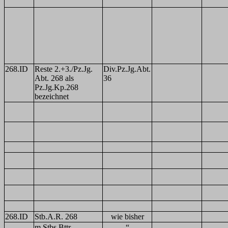
268.ID
Reste 2.+3./Pz.Jg.
Div.Pz.Jg.Abt.
Abt. 268 als
36
Pz.Jg.Kp.268
bezeichnet
268.ID
Stb.A.R. 268
wie bisher
m.Stbs.Bttr.
“