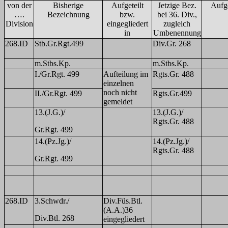
von der
Bisherige
Aufgeteilt
Jetzige Bez.
Aufge
….
Bezeichnung
bzw.
bei 36. Div.,
Division
eingegliedert
zugleich
in
Umbenennung
268.ID
Stb.Gr.Rgt.499
Div.Gr. 268
m.Stbs.Kp.
m.Stbs.Kp.
I./Gr.Rgt. 499
Aufteilung im
Rgts.Gr. 488
einzelnen
noch nicht
II./Gr.Rgt. 499
Rgts.Gr.499
gemeldet
13.(J.G.)/
13.(J.G.)/
Rgts.Gr. 488
Gr.Rgt. 499
14.(Pz.Jg.)/
14.(Pz.Jg.)/
Rgts.Gr. 488
Gr.Rgt. 499
268.ID
3.Schwdr./
Div.Füs.Btl.
(A.A.)36
Div.Btl. 268
eingegliedert