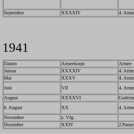
September
XXXXIV
4. Arme
1941
Datum
Armeekorps
Armee
Januar
XXXXIV
4. Arme
Mai
XXXV
4. Arme
Juni
VII
4. Arme
August
XXXXVI
Guderi
8. August
XX
4. Arme
November
z. Vfg.
Dezember
XXIV
2.Panze