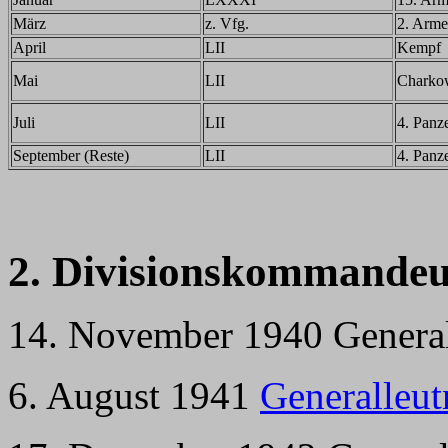
März
z. Vfg.
2. Arme
April
LII
Kempf
Mai
LII
Charko
Juli
LII
4. Panz
September (Reste)
LII
4. Panz
2. Divisionskommandeu
14. November 1940 General
6. August 1941
Generalleut