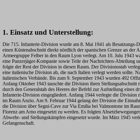
1. Einsatz und Unterstellung:
Die 715. Infanterie-Division wurde am 8. Mai 1941 als Besatzungs-D
einen Küstenabschnitt direkt nördlich der spanischen Grenze an der 
Armeegruppe Felber in den Raum Lyon verlegt. Am 10. Julu 1943 war
eine Panzerjäger-Kompanie sowie Teile der Nachrichten-Abteilung un
folgte der Rest der Division in diesen Raum. Der Divisionsstab verl
eine italienische Division ab, die nach Italien verlegt werden soll
italienischen Verbände. Bis zum 9. September 1943 wurden 492 Offizi
Anfang Oktober 1943 tauschte die Division ihren Stellungsabschnitt 
durch den Generalstab des Heeres der Befehl zur Aufstellung eines 
Infanterie-Division eingegliedert. Anfang 1944 verlegte die Division
im Raum Anzio. Am 9. Februar 1944 gelang der Division die Einnahm
die Division über Segni-Cave zur Via Emilia bei Valmontone im Ra
Florenz am Arno eingesetzt zu werden. Es folgten Absetzbewegungen
Abwehr- und Stellungskämpfen eingesetzt wurde. Im März 1945 verleg
Gefangenschaft.