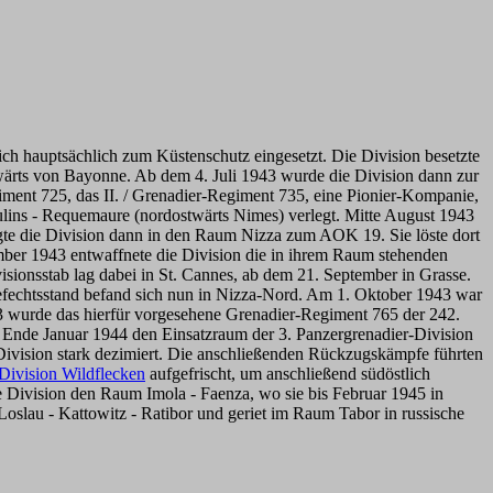
ich hauptsächlich zum Küstenschutz eingesetzt. Die Division besetzte
stwärts von Bayonne. Ab dem 4. Juli 1943 wurde die Division dann zur
ent 725, das II. / Grenadier-Regiment 735, eine Pionier-Kompanie,
lins - Requemaure (nordostwärts Nimes) verlegt. Mitte August 1943
legte die Division dann in den Raum Nizza zum AOK 19. Sie löste dort
ember 1943 entwaffnete die Division die in ihrem Raum stehenden
sionsstab lag dabei in St. Cannes, ab dem 21. September in Grasse.
gefechtsstand befand sich nun in Nizza-Nord. Am 1. Oktober 1943 war
43 wurde das hierfür vorgesehene Grenadier-Regiment 765 der 242.
is Ende Januar 1944 den Einsatzraum der 3. Panzergrenadier-Division
ivision stark dezimiert. Die anschließenden Rückzugskämpfe führten
Division Wildflecken
aufgefrischt, um anschließend südöstlich
 Division den Raum Imola - Faenza, wo sie bis Februar 1945 in
oslau - Kattowitz - Ratibor und geriet im Raum Tabor in russische