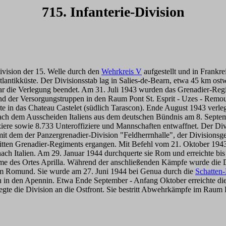
715. Infanterie-Division
ivision der 15. Welle durch den
Wehrkreis V
aufgestellt und in Frankre
Atlantikküste. Der Divisionsstab lag in Salies-de-Bearn, etwa 45 km o
 die Verlegung beendet. Am 31. Juli 1943 wurden das Grenadier-Regim
d der Versorgungstruppen in den Raum Pont St. Esprit - Uzes - Remou
egte in das Chateau Castelet (südlich Tarascon). Ende August 1943 ver
te. Nach dem Ausscheiden Italiens aus dem deutschen Bündnis am 8. Sept
ere sowie 8.733 Unteroffiziere und Mannschaften entwaffnet. Der Divi
mit dem der Panzergrenadier-Division "Feldherrnhalle", der Divisions
dritten Grenadier-Regiments ergangen. Mit Befehl vom 21. Oktober 19
 nach Italien. Am 29. Januar 1944 durchquerte sie Rom und erreichte b
e des Ortes Aprilla. Während der anschließenden Kämpfe wurde die D
um Romund. Sie wurde am 27. Juni 1944 bei Genua durch die
Schatten-
 in den Apennin. Etwa Ende September - Anfang Oktober erreichte die
te die Division an die Ostfront. Sie bestritt Abwehrkämpfe im Raum L