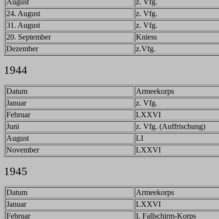
August
z. Vfg.
24. August
z. Vfg.
31. August
z. Vfg.
20. September
Kniess
Dezember
z.Vfg.
1944
Datum
Armeekorps
Januar
z. Vfg.
Februar
LXXVI
Juni
z. Vfg. (Auffrischung)
August
LI
November
LXXVI
1945
Datum
Armeekorps
Januar
LXXVI
Februar
I. Fallschirm-Korps