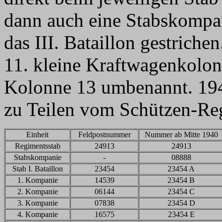
dann auch eine Stabskompa
das III. Bataillon gestrich
11. kleine Kraftwagenkolon
Kolonne 13 umbenannt. 194
zu Teilen vom Schützen-Re
Einheit
Feldpostnummer
Nummer ab Mitte 1940
Regimentsstab
24913
24913
Stabskompanie
-
08888
Stab I. Bataillon
23454
23454 A
1. Kompanie
14539
23454 B
2. Kompanie
06144
23454 C
3. Kompanie
07838
23454 D
4. Kompanie
16575
23454 E