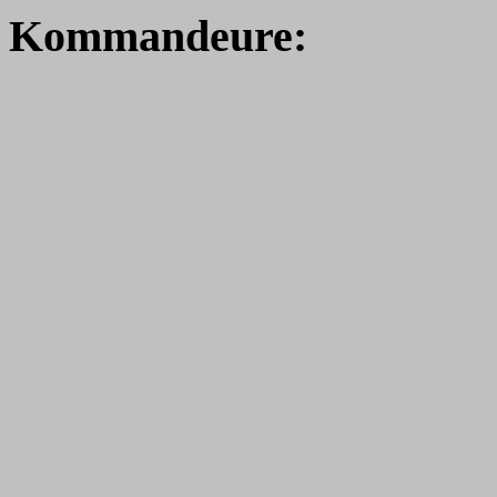
K
ommandeure: