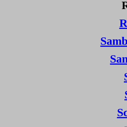
R
Samb
Sa
S