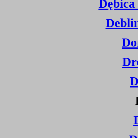
Dębi
ca
Debli
Do
Dr
D