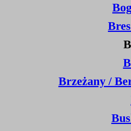
Bog
Bres
B
B
Brzeżany / Be
Bus