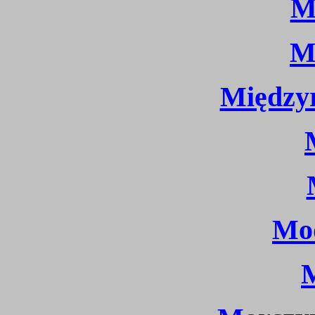
M
M
Międzyr
Mo