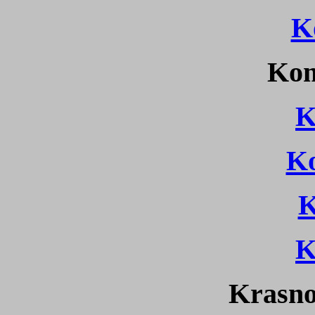
K
Kom
K
Ko
K
K
Krasn