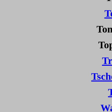
T
To
To
Tr
Tsch
Wa