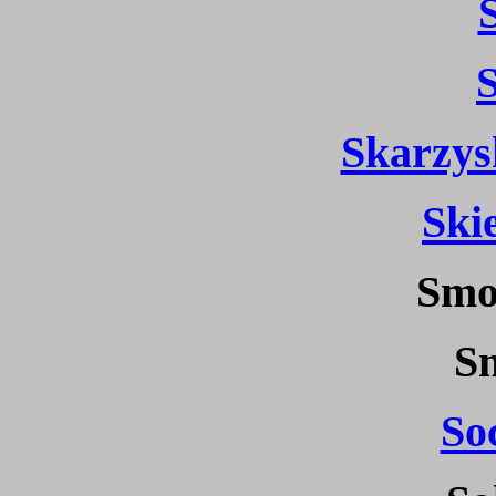
S
Skarzy
Ski
Smo
S
So