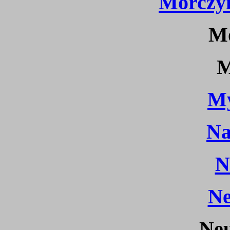
Morczyn
Mo
M
My
Na
N
Ne
Ne