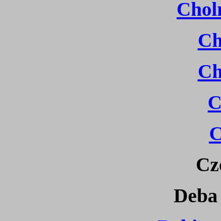
Chol
Ch
Ch
C
C
Cz
Deba