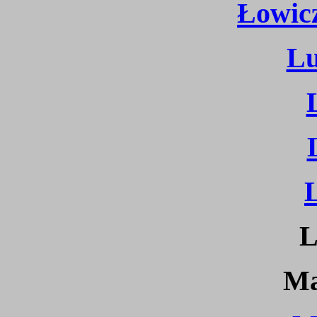
Łowicz
Lu
L
Ma