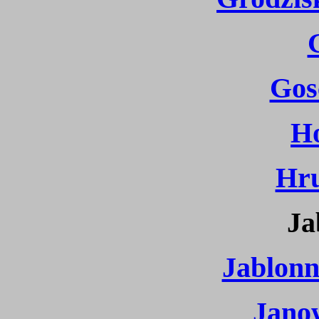
Gos
H
Hr
Ja
Jablon
Jano