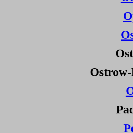
O
O
Ost
Ostrow-
O
Pa
P