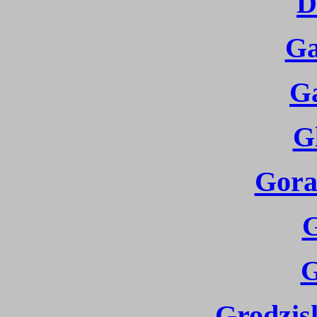
D
Ga
G
G
Gora
G
G
Grodzis