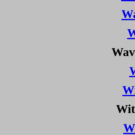
Wa
W
Wav
Wi
Wit
W