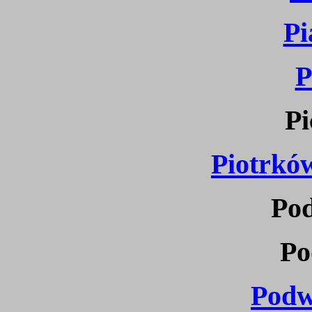
Pi
P
Pi
Piotrkó
Pod
Po
Podw