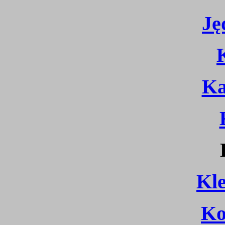
Ję
Ka
Kl
Ko