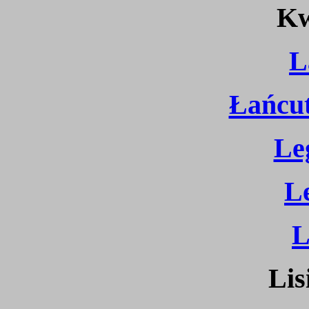
Kw
L
Łańcut
Le
L
L
Lis