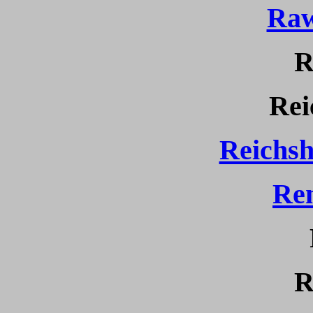
Raw
R
Rei
Reichsh
Re
R