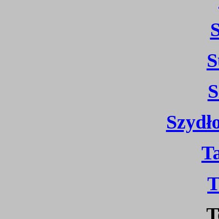
S
S
Szydło
T
T
T