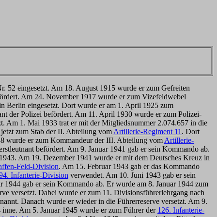
 Nr. 52 eingesetzt. Am 18. August 1915 wurde er zum Gefreiten
befördert. Am 24. November 1917 wurde er zum Vizefeldwebel
 in Berlin eingesetzt. Dort wurde er am 1. April 1925 zum
 der Polizei befördert. Am 11. April 1930 wurde er zum Polizei-
t. Am 1. Mai 1933 trat er mit der Mitgliedsnummer 2.074.657 in die
etzt zum Stab der II. Abteilung vom
Artillerie-Regiment 11
. Dort
938 wurde er zum Kommandeur der III. Abteilung vom
Artillerie-
rstleutnant befördert. Am 9. Januar 1941 gab er sein Kommando ab.
ar 1943. Am 19. Dezember 1941 wurde er mit dem Deutsches Kreuz in
affen-Feld-Division
. Am 15. Februar 1943 gab er das Kommando
94. Infanterie-Division
verwendet. Am 10. Juni 1943 gab er sein
ar 1944 gab er sein Kommando ab. Er wurde am 8. Januar 1944 zum
rve versetzt. Dabei wurde er zum 11. Divisionsführerlehrgang nach
nannt. Danach wurde er wieder in die Führerreserve versetzt. Am 9.
4 inne. Am 5. Januar 1945 wurde er zum Führer der
126. Infanterie-