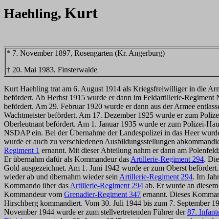
Kurt
Haehling,
* 7. November 1897, Rosengarten (Kr. Angerburg)
† 20. Mai 1983, Finsterwalde
Kurt Haehling trat am 6. August 1914 als Kriegsfreiwilliger in die A
befördert. Ab Herbst 1915 wurde er dann im Feldartillerie-Regiment
befördert. Am 29. Februar 1920 wurde er dann aus der Armee entlassen.
Wachtmeister befördert. Am 17. Dezember 1925 wurde er zum Polizei-
Oberleutnant befördert. Am 1. Januar 1935 wurde er zum Polizei-Haup
NSDAP ein. Bei der Übernahme der Landespolizei in das Heer wurde
wurde er auch zu verschiedenen Ausbildungsstellungen abkommandie
Regiment 1
ernannt. Mit dieser Abteilung nahm er dann am Polenfel
Er übernahm dafür als Kommandeur das
Artillerie-Regiment 294
. Di
Gold ausgezeichnet. Am 1. Juni 1942 wurde er zum Oberst befördert
wieder ab und übernahm wieder sein
Artillerie-Regiment 294
. Im Jah
Kommando über das
Artillerie-Regiment 294
ab. Er wurde an diese
Kommandeur vom
Grenadier-Regiment 347
ernannt. Dieses Kommando
Hirschberg kommandiert. Vom 30. Juli 1944 bis zum 7. September 19
November 1944 wurde er zum stellvertretenden Führer der
87. Infant