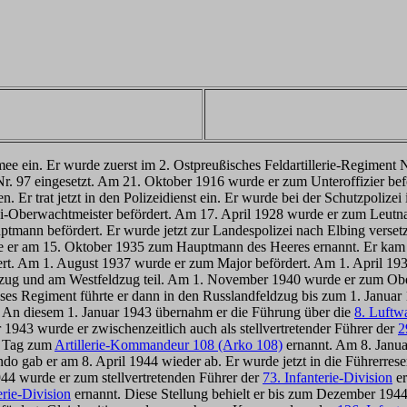
rmee ein. Er wurde zuerst im 2. Ostpreußisches Feldartillerie-Regiment
 Nr. 97 eingesetzt. Am 21. Oktober 1916 wurde er zum Unteroffizier 
 Er trat jetzt in den Polizeidienst ein. Er wurde bei der Schutzpolizei
Oberwachtmeister befördert. Am 17. April 1928 wurde er zum Leutnant
tmann befördert. Er wurde jetzt zur Landespolizei nach Elbing versetz
 er am 15. Oktober 1935 zum Hauptmann des Heeres ernannt. Er kam j
rt. Am 1. August 1937 wurde er zum Major befördert. Am 1. April 1
dzug und am Westfeldzug teil. Am 1. November 1940 wurde er zum Obe
eses Regiment führte er dann in den Russlandfeldzug bis zum 1. Janu
. An diesem 1. Januar 1943 übernahm er die Führung über die
8. Luftw
r 1943 wurde er zwischenzeitlich auch als stellvertretender Führer der
2
m Tag zum
Artillerie-Kommandeur 108 (Arko 108)
ernannt. Am 8. Janu
 gab er am 8. April 1944 wieder ab. Er wurde jetzt in die Führerrese
44 wurde er zum stellvertretenden Führer der
73. Infanterie-Division
er
erie-Division
ernannt. Diese Stellung behielt er bis zum Dezember 194