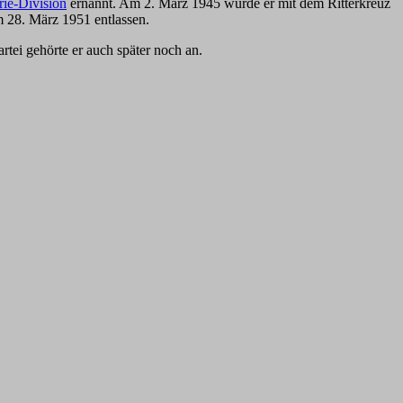
rie-Division
ernannt. Am 2. März 1945 wurde er mit dem Ritterkreuz
m 28. März 1951 entlassen.
ei gehörte er auch später noch an.