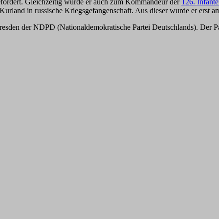
fördert. Gleichzeitig wurde er auch zum Kommandeur der
126. Infante
n Kurland in russische Kriegsgefangenschaft. Aus dieser wurde er erst a
esden der NDPD (Nationaldemokratische Partei Deutschlands). Der Part