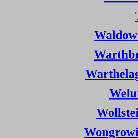
Waldows
Warthbr
Warthelag
Welu
Wollstei
Wongrowit