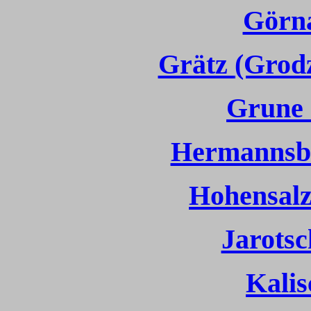
Görna
Grätz
(Grodz
Grune
Hermannsb
Hohensalz
Jarotsc
Kalis