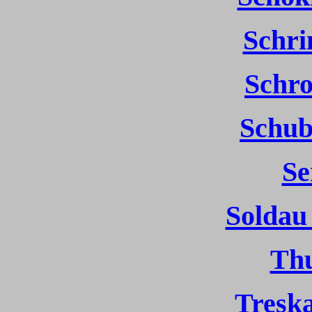
Schr
Schro
Schub
Se
Soldau 
Thu
Treska