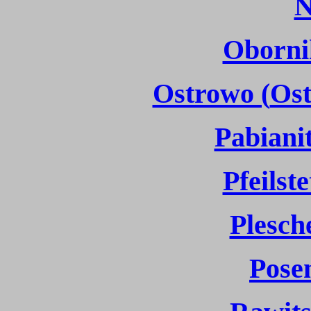
N
Oborni
Ostrowo (
Ost
Pabianit
Pfeilst
Plesch
Posen