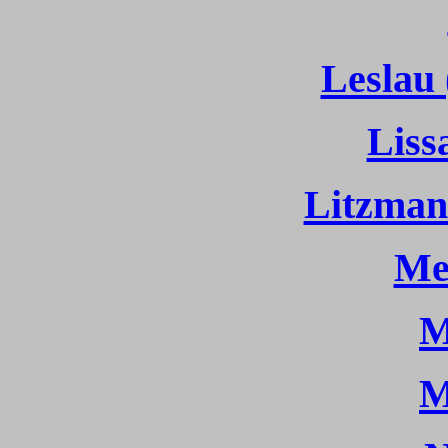
Leslau 
Liss
Litzman
Me
M
M