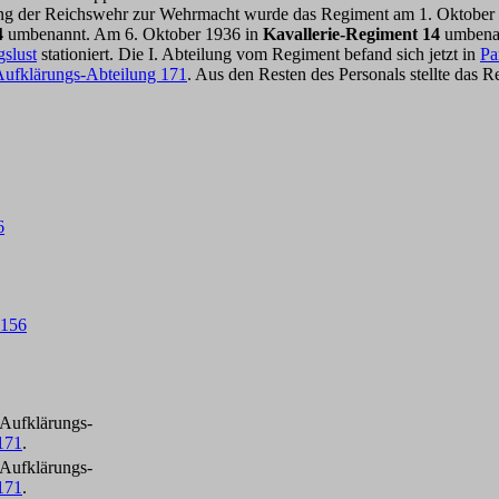
terung der Reichswehr zur Wehrmacht wurde das Regiment am 1. Oktobe
4
umbenannt. Am 6. Oktober 1936 in
Kavallerie-Regiment 14
umbena
slust
stationiert. Die I. Abteilung vom Regiment befand sich jetzt in
Pa
ufklärungs-Abteilung 171
. Aus den Resten des Personals stellte das 
6
 156
 Aufklärungs-
171
.
 Aufklärungs-
171
.