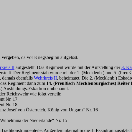
ergeben, da vor Kriegsbeginn aufgelöst.
kreis II
aufgestellt. Das Regiment wurde mit der Aufstellung der
3. Ka
stellt. Der Regimentsstab wurde mit der 1. (Mecklenb.) und 5. (Preuß
, damals ebenfalls
Wehrkreis II
, beheimatet. Die 2. (Mecklenb.) Eska
e das Regiment dann zum
14. (Preußisch-Mecklenburgisches) Reiter
uß.) Ausbildungs-Eskadron umbenannt.
der Reichswehr wie folgt verteilt:
nt Nr. 17
nt Nr. 18
anz Josef von Österreich, König von Ungarn“ Nr. 16
ilhelmina der Niederlande“ Nr. 15
 Traditionstruppenteile. Außerdem übernahm die 1. Eskadron zusätzli