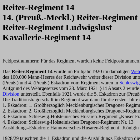
Reiter-Regiment 14
14. (Preuß.-Meckl.) Reiter-Regiment
Reiter-Regiment Ludwigslust
Kavallerie-Regiment 14
Feldpostnummern: Für das Regiment wurden keine Feldpostnummern v
Das
Reiter-Regiment 14
wurde im Frühjahr 1920 im damaligen
Wehr
des 100.000 Mann-Heeres der Reichswehr weiter dieser Division unter
(Preuß.) und 4. (Preuß.) Eskadron vom Regiment waren in
Schleswig
Aufgrund des Wehrgesetzes vom 23. März 1921 §14 Absatz 2 wurd
Division
unterstellt. Ebenfalls 1921 wurde die 5. Eskadron zur (Pre
Die Traditionsträgerschaft im Regiment war dann für die ersten Jahre 
1. Eskadron: 1. Großherzoglich Mecklenburgisches Dragoner-Regime
2. Eskadron: 2. Großherzoglich Mecklenburgisches Dragoner-Regime
3. Eskadron: Schleswig-Holsteinisches Husaren-Regiment „Kaiser Fr
4. Eskadron: Schleswig-Holsteinisches Dragoner-Regiment Nr. 13
Ausbildungs-Eskadron: Hannoversches Husaren-Regiment „Königin W
1928/29 tauschten die 1. Eskadron und die Ausbildungs-Eskadron die