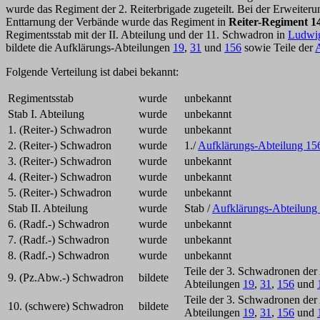
wurde das Regiment der 2. Reiterbrigade zugeteilt. Bei der Erwei
Enttarnung der Verbände wurde das Regiment in
Reiter-Regiment 1
Regimentsstab mit der II. Abteilung und der 11. Schwadron in
Ludwig
bildete die Aufklärungs-Abteilungen
19
,
31
und
156
sowie Teile der
A
Folgende Verteilung ist dabei bekannt:
Regimentsstab
wurde
unbekannt
Stab I. Abteilung
wurde
unbekannt
1. (Reiter-) Schwadron
wurde
unbekannt
2. (Reiter-) Schwadron
wurde
1./
Aufklärungs-Abteilung 15
3. (Reiter-) Schwadron
wurde
unbekannt
4. (Reiter-) Schwadron
wurde
unbekannt
5. (Reiter-) Schwadron
wurde
unbekannt
Stab II. Abteilung
wurde
Stab /
Aufklärungs-Abteilung
6. (Radf.-) Schwadron
wurde
unbekannt
7. (Radf.-) Schwadron
wurde
unbekannt
8. (Radf.-) Schwadron
wurde
unbekannt
Teile der 3. Schwadronen der
9. (Pz.Abw.-) Schwadron
bildete
Abteilungen
19
,
31
,
156
und
Teile der 3. Schwadronen der
10. (schwere) Schwadron
bildete
Abteilungen
19
,
31
,
156
und