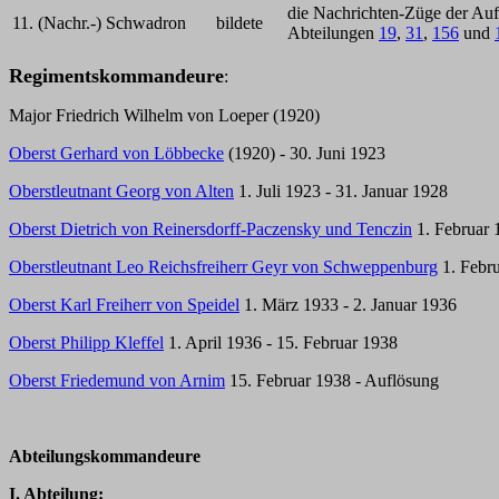
die Nachrichten-Züge der Auf
11. (Nachr.-) Schwadron
bildete
Abteilungen
19
,
31
,
156
und
Regimentskommandeure
:
Major Friedrich Wilhelm von Loeper (1920)
Oberst Gerhard von Löbbecke
(1920) - 30. Juni 1923
Oberstleutnant Georg von Alten
1. Juli 1923 - 31. Januar 1928
Oberst Dietrich von Reinersdorff-Paczensky und Tenczin
1. Februar 
Oberstleutnant Leo Reichsfreiherr Geyr von Schweppenburg
1. Febru
Oberst Karl Freiherr von Speidel
1. März 1933 - 2. Januar 1936
Oberst Philipp Kleffel
1. April 1936 - 15. Februar 1938
Oberst Friedemund von Arnim
15. Februar 1938 - Auflösung
Abteilungskommandeure
I. Abteilung: