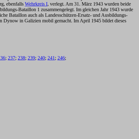
rg, ebenfalls
Wehrkreis I
, verlegt. Am 31. März 1943 wurden beide
sbildungs-Bataillon 1 zusammengelegt. Im gleichen Jahr 1943 wurde
liche Bataillon auch als Landesschützen-Ersatz- und Ausbildungs-
in Dynow in Galizien mobil gemacht. Im April 1945 bildet dieses
236
;
237
;
238
;
239
;
240
;
241
;
246
;