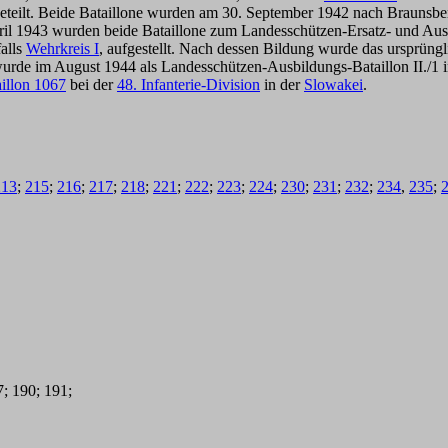
geteilt. Beide Bataillone wurden am 30. September 1942 nach Braunsbe
pril 1943 wurden beide Bataillone zum Landesschützen-Ersatz- und Au
falls
Wehrkreis I
, aufgestellt. Nach dessen Bildung wurde das ursprüng
1 wurde im August 1944 als Landesschützen-Ausbildungs-Bataillon II./1 
illon 1067
bei der
48. Infanterie-Division
in der
Slowakei
.
213
;
215
;
216
;
217
;
218
;
221
;
222
;
223
;
224
;
230
;
231
;
232
;
234
,
235
;
7; 190; 191;