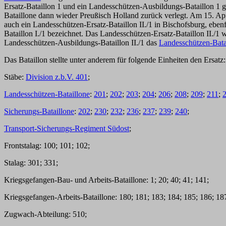
Ersatz-Bataillon 1 und ein Landesschützen-Ausbildungs-Bataillon 1 
Bataillone dann wieder Preußisch Holland zurück verlegt. Am 15. A
auch ein Landesschützen-Ersatz-Bataillon II./1 in Bischofsburg, eben
Bataillon I./1 bezeichnet. Das Landesschützen-Ersatz-Bataillon II./
Landesschützen-Ausbildungs-Bataillon II./1 das
Landesschützen-Bata
Das Bataillon stellte unter anderem für folgende Einheiten den Ersatz:
Stäbe:
Division z.b.V. 401
;
Landesschützen-Bataillone
:
201
;
202
;
203
;
204
;
206
;
208
;
209
;
211
;
Sicherungs-Bataillone
:
202
;
230
;
232
;
236
;
237
;
239
;
240
;
Transport-Sicherungs-Regiment Südost
;
Frontstalag: 100; 101; 102;
Stalag: 301; 331;
Kriegsgefangen-Bau- und Arbeits-Bataillone: 1; 20; 40; 41; 141;
Kriegsgefangen-Arbeits-Bataillone: 180; 181; 183; 184; 185; 186; 18
Zugwach-Abteilung: 510;