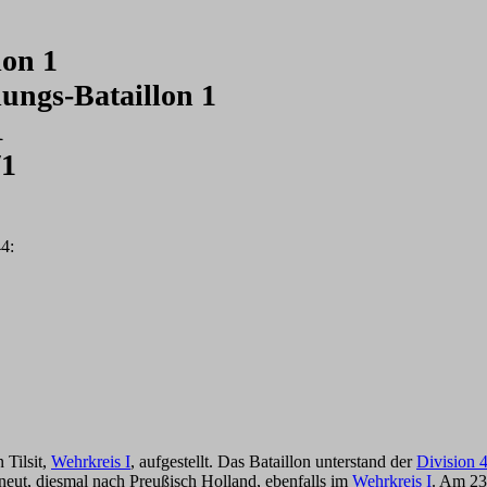
lon 1
dungs-
Bataillon 1
1
/
1
4:
 Tilsit,
Wehrkreis I
, aufgestellt. Das Bataillon unterstand der
Division 
neut, diesmal nach Preußisch Holland, ebenfalls im
Wehrkreis I
. Am 23