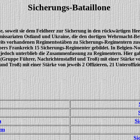
Sicherungs-Bataillone
e, soweit sie dem Feldheer zur Sicherung in den rückwärtigen Hee
ssariaten Ostland und Ukraine, die den dortigen Wehrmacht-Befe
eits vorhandenen Regimentsstäben zu Sicherungs-Regimentern zusam
bers Frankreich 15 Sicherungs-Regimenter gebildet. In Belgien-
edoch unterblieb die Zusammenfassung zu Regimentern. Hier gab es
tab (Gruppe Führer, Nachrichtenstaffel und Troß) mit einer Stärke 
und Troß) mit einer Stärke von jeweils 2 Offizieren, 21 Unteroffi
a
Si
rm
Si