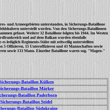
res- und Armeegebieten unterstanden, in Sicherungs-Bataillone
hlshabern unterstellt wurden. Von den Sicherungs-Bataillonen
men gefasst. Weitere 32 Bataillone folgten bis 1944. Im Westen
Nordfrankreich und auf dem Balkan wurden ebenfalls
 lediglich Regiments-Stäbe mit zeitweilig unterstellten
von 5 Offizieren, 15 Unteroffizieren und 43 Mannschaften sowie
zieren sowie 133 Mann. Einzelne Bataillone waren sog. "Magen-"
Sicherungs-Bataillon Külken
Sicherungs-Bataillon Märker
cherungs-Bataillon Paderborn
Sicherungs-Bataillon Seidel
cherungs-Bataillon Südukraine