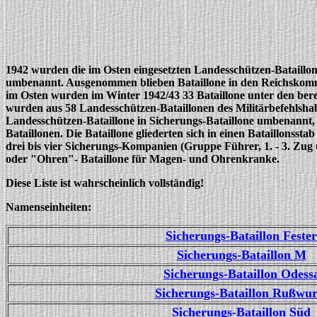
1942 wurden die im Osten eingesetzten Landesschützen-Bataillon
umbenannt. Ausgenommen blieben Bataillone in den Reichskommi
im Osten wurden im Winter 1942/43 33 Bataillone unter den ber
wurden aus 58 Landesschützen-Bataillonen des Militärbefehlsha
Landesschützen-Bataillone in Sicherungs-Bataillone umbenannt, j
Bataillonen. Die Bataillone gliederten sich in einen Bataillonss
drei bis vier Sicherungs-Kompanien (Gruppe Führer, 1. - 3. Zug 
oder "Ohren"- Bataillone für Magen- und Ohrenkranke.
Diese Liste ist wahrscheinlich vollständig!
Namenseinheiten:
Sicherungs-Bataillon Fester
Sicherungs-Bataillon M
Sicherungs-Bataillon Odess
Sicherungs-Bataillon Rußwu
Sicherungs-Bataillon Süd