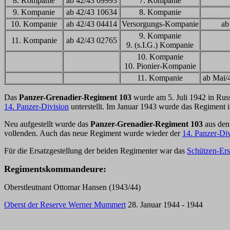
8. Kompanie
ab 42/43 09993
7. Kompanie
9. Kompanie
ab 42/43 10634
8. Kompanie
10. Kompanie
ab 42/43 04414
Versorgungs-Kompanie
ab
9. Kompanie
11. Kompanie
ab 42/43 02765
9. (s.I.G.) Kompanie
10. Kompanie
10. Pionier-Kompanie
11. Kompanie
ab Mai/
Das
Panzer-Grenadier-Regiment 103
wurde am 5. Juli 1942 in Rus
14. Panzer-Division
unterstellt. Im Januar 1943 wurde das Regiment i
Neu aufgestellt wurde das
Panzer-Grenadier-Regiment 103
aus den
vollenden. Auch das neue Regiment wurde wieder der
14. Panzer-Div
Für die Ersatzgestellung der beiden Regimenter war das
Schützen-Ers
Regimentskommandeure:
Oberstleutnant Ottomar Hansen (1943/44)
Oberst der Reserve Werner Mummert
28. Januar 1944 - 1944