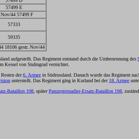
57499 D
57499 E
 Nov/44 57499 F
57333
59335
44 18106 gestr. Nov/44
sland aufgestellt. Das Regiment entstand durch die Umbenennung des
m Kessel von Stalingrad vernichtet.
 Resten der
6. Armee
in Südrussland. Danach wurde das Regiment nac
ision
unterstellt. Das Regiment ging in Kurland bei der
18. Armee
unte
atz-Bataillon 108
, später
Panzergrenadier-Ersatz-Bataillon 108
, zuständ