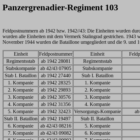
Panzergrenadier-Regiment 103
Feldpostnummern ab 1942 bzw. 1942//43: Die Einheiten wurden durc
wurden alle Einheiten mit dem Vermerk Stalingrad gestrichen. 194
November 1944 wurden die Bataillone umgegliedert und die 9. und 1
Einheit
Feldpostnummer
Einheit
Feld
Regimentsstab
ab 1942 28081
Regimentsstab
Stabskompanie
ab 42/43 07905
Stabskompanie
Stab I. Bataillon
ab 1942 27440
Stab I. Bataillon
1. Kompanie
ab 1942 28325
1. Kompanie
2. Kompanie
ab 1942 29893
2. Kompanie
3. Kompanie
ab 1942 30576
3. Kompanie
4. Kompanie
ab 1942 31356
4. Kompanie
5. Kompanie
ab 1942 32423
Versorgungs-Kompanie
ab
Stab II. Bataillon
ab 1942 19497
Stab II. Bataillon
6. Kompanie
ab 42/43 08216
5. Kompanie
7. Kompanie
ab 42/43 09082
6. Kompanie