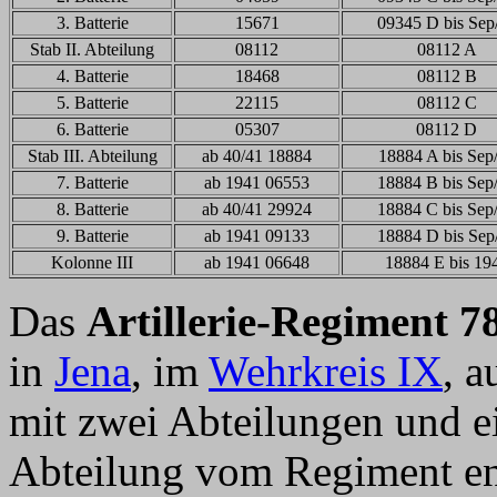
3. Batterie
15671
09345 D bis Sep
Stab II. Abteilung
08112
08112 A
4. Batterie
18468
08112 B
5. Batterie
22115
08112 C
6. Batterie
05307
08112 D
Stab III. Abteilung
ab 40/41 18884
18884 A bis Sep
7. Batterie
ab 1941 06553
18884 B bis Sep
8. Batterie
ab 40/41 29924
18884 C bis Sep
9. Batterie
ab 1941 09133
18884 D bis Sep
Kolonne III
ab 1941 06648
18884 E bis 19
Das
Artillerie-Regiment 7
in
Jena
, im
Wehrkreis IX
, a
mit zwei Abteilungen und e
Abteilung vom Regiment e