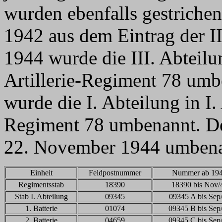
wurden ebenfalls gestriche
1942 aus dem Eintrag der I
1944 wurde die III. Abteilu
Artillerie-Regiment 78 um
wurde die I. Abteilung in I
Regiment 78 umbenannt. De
22. November 1944 umbena
Einheit
Feldpostnummer
Nummer ab 19
Regimentsstab
18390
18390 bis Nov/
Stab I. Abteilung
09345
09345 A bis Sep
1. Batterie
01074
09345 B bis Sep
2. Batterie
04659
09345 C bis Sep