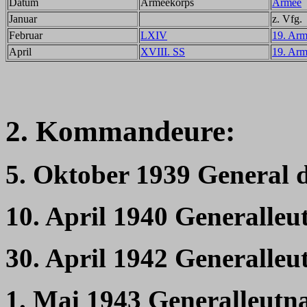
Datum
Armeekorps
Armee
Januar
z. Vfg.
Februar
LXIV
19. Ar
April
XVIII. SS
19. Ar
2. Kommandeure:
5. Oktober 1939 General d
10. April 1940 Generalle
30. April 1942 Generalleu
1. Mai 1943 Generalleutna