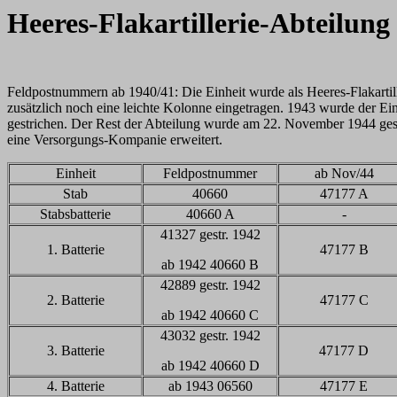
Heeres-Flakartillerie-Abteilung
Feldpostnummern ab 1940/41: Die Einheit wurde als
Heeres-Flakarti
zusätzlich noch eine leichte Kolonne eingetragen. 1943 wurde der Ei
gestrichen. Der Rest der Abteilung wurde am 22. November 1944 ges
eine Versorgungs-Kompanie erweitert.
Einheit
Feldpostnummer
ab Nov/44
Stab
40660
47177 A
Stabsbatterie
40660 A
-
41327 gestr. 1942
1. Batterie
47177 B
ab 1942 40660 B
42889 gestr. 1942
2. Batterie
47177 C
ab 1942 40660 C
43032 gestr. 1942
3. Batterie
47177 D
ab 1942 40660 D
4. Batterie
ab 1943 06560
47177 E