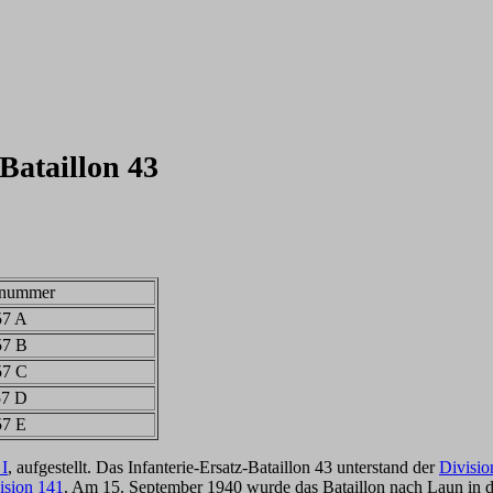
Bataillon 43
tnummer
57 A
57 B
57 C
57 D
57 E
 I
, aufgestellt. Das Infanterie-Ersatz-Bataillon 43 unterstand der
Divisio
ision 141
. Am 15. September 1940 wurde das Bataillon nach Laun in 