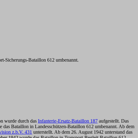
ort-Sicherungs-Bataillon 612 umbenannt.
llon wurde durch das
Infanterie-Ersatz-Bataillon 187
aufgestellt. Das
urde das Bataillon in Landesschützen-Bataillon 612 umbenannt. Ab dem
vision z.b.V. 431
unterstellt. Ab dem 26. August 1942 unterstand das
tober 1942 wurde das Bataillon in Transport-Begleit-Bataillon 612