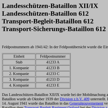
Landesschützen-Bataillon XII/IX
Landesschützen-Bataillon 612
Transport-Begleit-Bataillon 612
Transport-Sicherungs-Bataillon 612
Feldpostnummern ab 1941/42: In der Feldpostübersicht wurde die Ein
Einheit
Feldpostnummer
Stab
41233 A
1. Kompanie
41233 B
2. Kompanie
41233 C
3. Kompanie
41233 D
4. Kompanie
41233 E
Das Landesschützen-Bataillon XII/IX wurde bei der Mobilmachung a
Bataillon wurde ab Oktober 1939 der
Division z.b.V. 409
unterstellt
14. August 1941 wurde das Bataillon in das
Generalgouvernement
ve
Bataillon dem
Transport-Begleit-Regiment Ostland
bei der
Division z