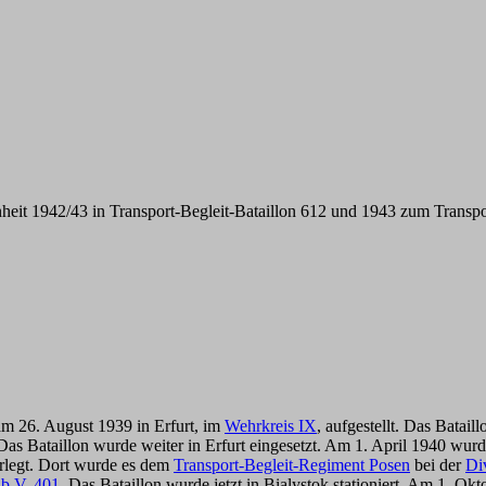
heit 1942/43 in Transport-Begleit-Bataillon 612 und 1943 zum Transp
m 26. August 1939 in Erfurt, im
Wehrkreis IX
, aufgestellt. Das Batai
. Das Bataillon wurde weiter in Erfurt eingesetzt. Am 1. April 1940 w
rlegt. Dort wurde es dem
Transport-Begleit-Regiment Posen
bei der
Di
.b.V. 401
. Das Bataillon wurde jetzt in Bialystok stationiert. Am 1. Ok