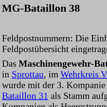
MG-Bataillon 38
Feldpostnummern: Die Einhe
Feldpostübersicht eingetrag
Das
Maschinengewehr-Bat
in
Sprottau
, im
Wehrkreis V
wurde mit der 3. Kompani
Bataillon 31
als Stamm aufge
Kompanien als Heerestruppe