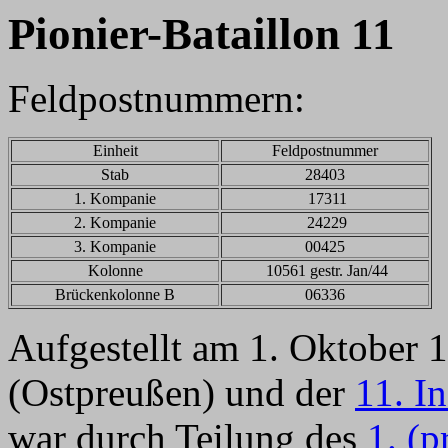
Pionier-Bataillon 11
Feldpostnummern:
Einheit
Feldpostnummer
Stab
28403
1. Kompanie
17311
2. Kompanie
24229
3. Kompanie
00425
Kolonne
10561 gestr. Jan/44
Brückenkolonne B
06336
Aufgestellt am 1. Oktober 1
(Ostpreußen) und der
11. I
war durch Teilung des
1. (p