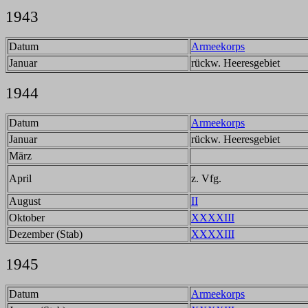
1943
Datum
Armeekorps
Januar
rückw. Heeresgebiet
1944
Datum
Armeekorps
Januar
rückw. Heeresgebiet
März
April
z. Vfg.
August
II
Oktober
XXXXIII
Dezember (Stab)
XXXXIII
1945
Datum
Armeekorps