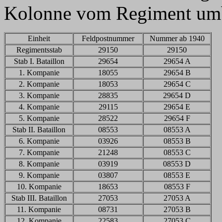
Kolonne vom Regiment um
Einheit
Feldpostnummer
Nummer ab 1940
Regimentsstab
29150
29150
Stab I. Bataillon
29654
29654 A
1. Kompanie
18055
29654 B
2. Kompanie
18053
29654 C
3. Kompanie
28835
29654 D
4. Kompanie
29115
29654 E
5. Kompanie
28522
29654 F
Stab II. Bataillon
08553
08553 A
6. Kompanie
03926
08553 B
7. Kompanie
21248
08553 C
8. Kompanie
03919
08553 D
9. Kompanie
03807
08553 E
10. Kompanie
18653
08553 F
Stab III. Bataillon
27053
27053 A
11. Kompanie
08731
27053 B
12. Kompanie
22583
27053 C