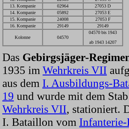
13. Kompanie
02964
27053 D
14. Kompanie
05892
27053 E
15. Kompanie
24008
27053 F
16. Kompanie
29149
29149
04570 bis 1943
Kolonne
04570
ab 1943 14207
Das
Gebirgsjäger-Regimen
1935 im
Wehrkreis VII
aufge
aus dem
I. Ausbildungs-Bat
19
und wurde mit dem Stab 
Wehrkreis VII
, stationiert.
I. Bataillon vom
Infanterie