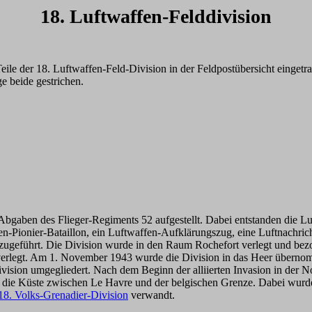
18. Luftwaffen-Felddivision
le der 18. Luftwaffen-Feld-Division in der Feldpostübersicht einget
 beide gestrichen.
gaben des Flieger-Regiments 52 aufgestellt. Dabei entstanden die Luf
en-Pionier-Bataillon, ein Luftwaffen-Aufklärungszug, eine Luftnachr
zugeführt. Die Division wurde in den Raum Rochefort verlegt und bez
erlegt. Am 1. November 1943 wurde die Division in das Heer übernom
vision umgegliedert. Nach dem Beginn der alliierten Invasion in der N
n die Küste zwischen Le Havre und der belgischen Grenze. Dabei wur
18. Volks-Grenadier-Division
verwandt.