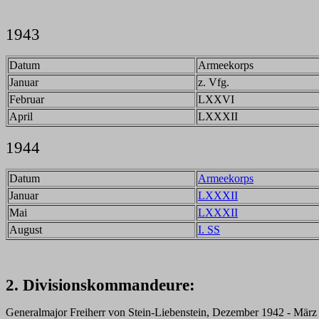
1943
Datum
Armeekorps
Januar
z. Vfg.
Februar
LXXVI
April
LXXXII
1944
Datum
Armeekorps
Januar
LXXXII
Mai
LXXXII
August
I. SS
2. Divisionskommandeure:
Generalmajor Freiherr von Stein-Liebenstein, Dezember 1942 - März