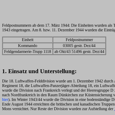
Feldpostnummern ab dem 17. März 1944: Die Einheiten wurden als Tei
1943 eingetragen. Am 8. bzw. 11. Dezember 1944 wurden die Einträge
Einheit
Feldpostnummer
Kommando
03005 gestr. Dez/44
Feldgendarmerie-Trupp 1118
ab Okt/43 51496 gestr. Dez/44
1. Einsatz und Unterstellung:
Die 18. Luftwaffen-Felddivision wurde am 1. Dezember 1942 durch Ab
Regiment 18, die Luftwaffen-Panzerjäger-Abteilung 18, ein Luftwaff
wurde die Division nach Frankreich verlegt und der Heeresgruppe D 
nach Nordfrankreich in den Raum Dünkirchen zur Küstensicherung v
hier
). Im Winter 1943/44 wurde die Division in eine bodenständige Di
Ende August 1944 erreichten die britischen und kanadischen Truppe
Mons vernichtet. Nur Reste der Division wurden zur Aufstellung der