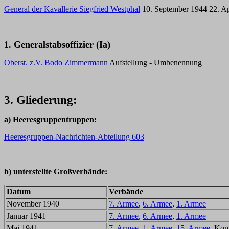
General der Kavallerie Siegfried Westphal
10. September 1944 22. Ap
1. Generalstabsoffizier (Ia)
Oberst. z.V. Bodo Zimmermann
Aufstellung - Umbenennung
3. Gliederung:
a) Heeresgruppentruppen:
Heeresgruppen-Nachrichten-Abteilung 603
b) unterstellte Großverbände:
Datum
Verbände
November 1940
7. Armee
,
6. Armee
,
1. Armee
Januar 1941
7. Armee
,
6. Armee
,
1. Armee
Mai 1941
7. Armee
,
1. Armee
,
15. Armee
, Kom