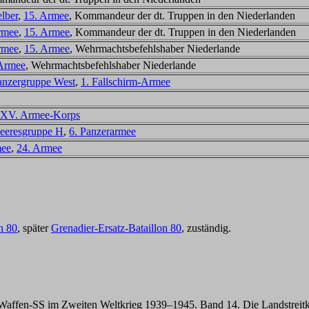
lber
,
15. Armee
, Kommandeur der dt. Truppen in den Niederlanden
rmee
,
15. Armee
, Kommandeur der dt. Truppen in den Niederlanden
rmee
,
15. Armee
, Wehrmachtsbefehlshaber Niederlande
 Armee
, Wehrmachtsbefehlshaber Niederlande
anzergruppe West
,
1. Fallschirm-Armee
XV. Armee-Korps
eeresgruppe H
,
6. Panzerarmee
mee
,
24. Armee
on 80
, später
Grenadier-Ersatz-Bataillon 80
, zuständig.
ffen-SS im Zweiten Weltkrieg 1939–1945. Band 14. Die Landstreitkrä