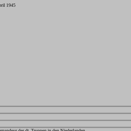
ril 1945
mandeur der dt. Truppen in den Niederlanden