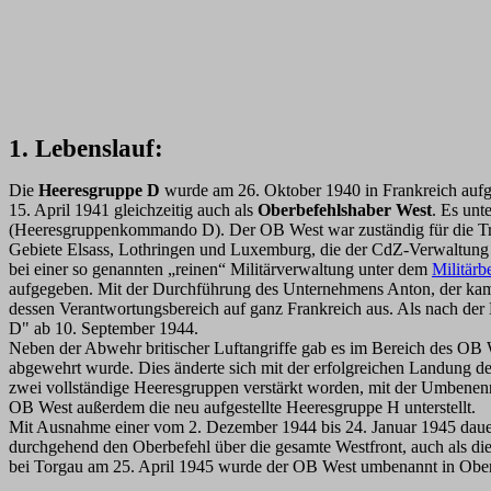
1. Lebenslauf:
Die
Heeresgruppe D
wurde am 26. Oktober 1940 in Frankreich aufg
15. April 1941 gleichzeitig auch als
Oberbefehlshaber West
. Es unt
(Heeresgruppenkommando D). Der OB West war zuständig für die Trupp
Gebiete Elsass, Lothringen und Luxemburg, die der CdZ-Verwaltung 
bei einer so genannten „reinen“ Militärverwaltung unter dem
Militärb
aufgegeben. Mit der Durchführung des Unternehmens Anton, der kamp
dessen Verantwortungsbereich auf ganz Frankreich aus. Als nach der
D" ab 10. September 1944.
Neben der Abwehr britischer Luftangriffe gab es im Bereich des OB
abgewehrt wurde. Dies änderte sich mit der erfolgreichen Landung de
zwei vollständige Heeresgruppen verstärkt worden, mit der Umben
OB West außerdem die neu aufgestellte Heeresgruppe H unterstellt.
Mit Ausnahme einer vom 2. Dezember 1944 bis 24. Januar 1945 dauer
durchgehend den Oberbefehl über die gesamte Westfront, auch als di
bei Torgau am 25. April 1945 wurde der OB West umbenannt in Oberb