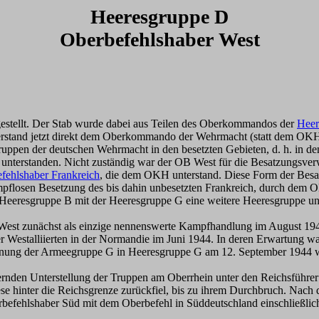
Heeresgruppe D
Oberbefehlshaber West
estellt. Der Stab wurde dabei aus Teilen des Oberkommandos der
Heer
erstand jetzt direkt dem Oberkommando der Wehrmacht (statt dem OKH
en der deutschen Wehrmacht in den besetzten Gebieten, d. h. in den 
unterstanden. Nicht zuständig war der OB West für die Besatzungsver
efehlshaber Frankreich
, die dem OKH unterstand. Diese Form der Besa
flosen Besetzung des bis dahin unbesetzten Frankreich, durch dem O
 Heeresgruppe B mit der Heeresgruppe G eine weitere Heeresgruppe unt
 West zunächst als einzige nennenswerte Kampfhandlung im August 194
r Westalliierten in der Normandie im Juni 1944. In deren Erwartung w
ennung der Armeegruppe G in Heeresgruppe G am 12. September 1944 
nden Unterstellung der Truppen am Oberrhein unter den Reichsführer
ese hinter die Reichsgrenze zurückfiel, bis zu ihrem Durchbruch. Na
efehlshaber Süd mit dem Oberbefehl in Süddeutschland einschließlich