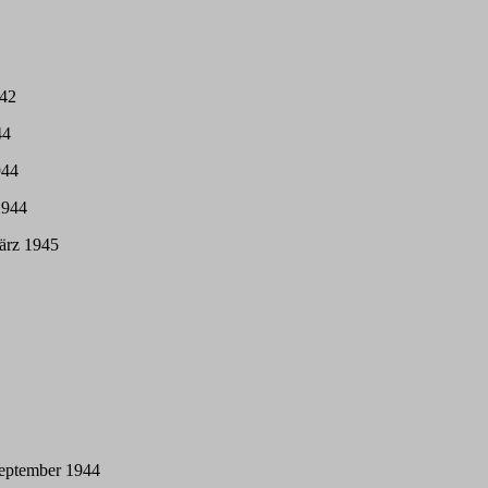
942
44
944
1944
ärz 1945
September 1944