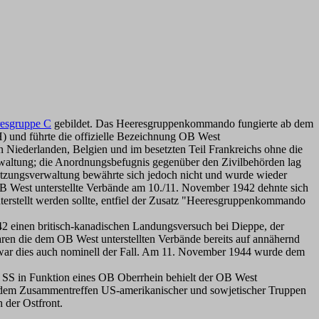
esgruppe C
gebildet. Das Heeresgruppenkommando fungierte ab dem
) und führte die offizielle Bezeichnung OB West
Niederlanden, Belgien und im besetzten Teil Frankreichs ohne die
waltung; die Anordnungsbefugnis gegenüber den Zivilbehörden lag
tzungsverwaltung bewährte sich jedoch nicht und wurde wieder
B West unterstellte Verbände am 10./11. November 1942 dehnte sich
erstellt werden sollte, entfiel der Zusatz "Heeresgruppenkommando
2 einen britisch-kanadischen Landungsversuch bei Dieppe, der
aren die dem OB West unterstellten Verbände bereits auf annähernd
war dies auch nominell der Fall. Am 11. November 1944 wurde dem
 SS in Funktion eines OB Oberrhein behielt der OB West
ch dem Zusammentreffen US-amerikanischer und sowjetischer Truppen
 der Ostfront.