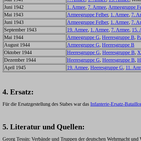
Juni 1942
1. Armee
,
7. Armee
,
Armeegruppe Fe
Mai 1943
Armeegruppe Felber
,
1. Armee
,
7. A
Juni 1943
Armeegruppe Felber
,
1. Armee
,
7. A
September 1943
19. Armee
,
1. Armee
,
7. Armee
,
15.
Mai 1944
Armeegruppe G
,
Heeresgruppe B
,
P
August 1944
Armeegruppe G
,
Heeresgruppe B
Oktober 1944
Heeresgruppe G
,
Heeresgruppe B
,
X
Dezember 1944
Heeresgruppe G
,
Heeresgruppe B
,
H
April 1945
19. Armee
,
Heeresgruppe G
,
11. Ar
4. Ersatz:
Für die Ersatzgestellung des Stabes war das
Infanterie-Ersatz-Bataill
5. Literatur und Quellen:
Georg Tessin: Verbände und Truppen der deutschen Wehrmacht und Wa