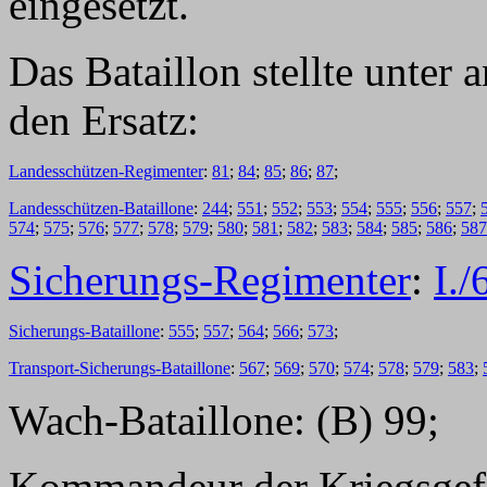
eingesetzt.
Das Bataillon stellte unter
den Ersatz:
Landesschützen-Regimenter
:
81
;
84
;
85
;
86
;
87
;
Landesschützen-Bataillone
:
244
;
551
;
552
;
553
;
554
;
555
;
556
;
557
;
574
;
575
;
576
;
577
;
578
;
579
;
580
;
581
;
582
;
583
;
584
;
585
;
586
;
587
Sicherungs-Regimenter
:
I./
Sicherungs-Bataillone
:
555
;
557
;
564
;
566
;
573
;
Transport-Sicherungs-Bataillone
:
567
;
569
;
570
;
574
;
578
;
579
;
583
;
Wach-Bataillone: (B) 99;
Kommandeur der Kriegsgefa