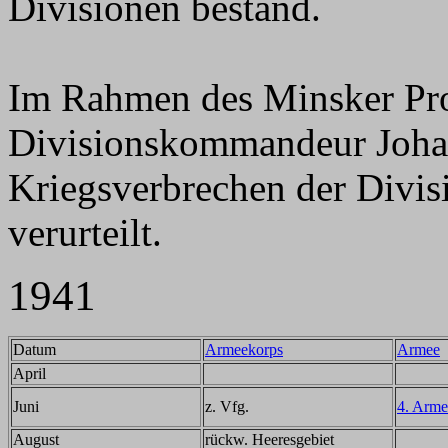
Divisionen bestand.
Im Rahmen des Minsker Pr
Divisionskommandeur Joha
Kriegsverbrechen der Divis
verurteilt.
1941
Datum
Armeekorps
Armee
April
Juni
z. Vfg.
4. Arme
August
rückw. Heeresgebiet