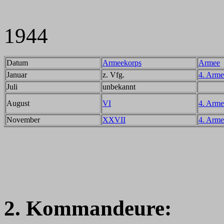
1944
Datum
Armeekorps
Armee
Januar
z. Vfg.
4. Arme
Juli
unbekannt
August
VI
4. Arme
November
XXVII
4. Arme
2. Kommandeure: