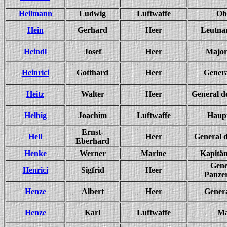
Heilmann
Ludwig
Luftwaffe
Ob
Hein
Gerhard
Heer
Leutnan
Heindl
Josef
Heer
Major
Heinrici
Gotthard
Heer
Genera
Heitz
Walter
Heer
General de
Helbig
Joachim
Luftwaffe
Haup
Ernst-
Hell
Heer
General d.
Eberhard
Henke
Werner
Marine
Kapitän
Gene
Henrici
Sigfrid
Heer
Panze
Henze
Albert
Heer
Gener
Henze
Karl
Luftwaffe
Ma