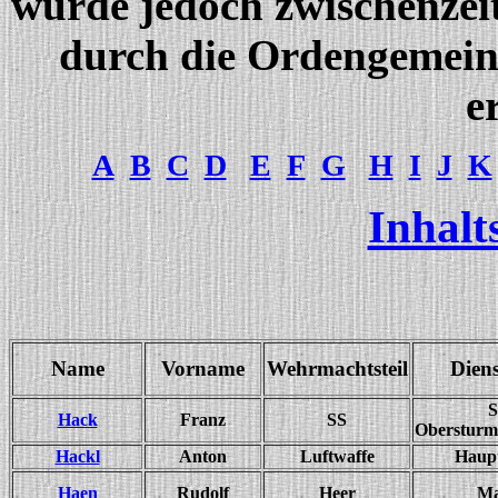
wurde jedoch zwischenzeit
durch die Ordengemeins
e
A
B
C
D
E
F
G
H
I
J
K
Inhalt
Name
Vorname
Wehrmachtsteil
Dien
S
Hack
Franz
SS
Obersturm
Hackl
Anton
Luftwaffe
Haup
Haen
Rudolf
Heer
Ma