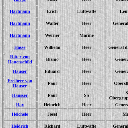
Hartmann
Erich
Luftwaffe
Leu
Hartmann
Walter
Heer
General
Hartmann
Werner
Marine
Hasse
Wilhelm
Heer
General d.
Ritter von
Bruno
Heer
Gener
Hauenschild
Hauser
Eduard
Heer
Gener
Freiherr von
Paul
Heer
Oberst
Hauser
S
Hausser
Paul
SS
Obergrup
Hax
Heinrich
Heer
Gener
Heichele
Josef
Heer
Ma
Heidrich
Richard
Luftwaffe
General