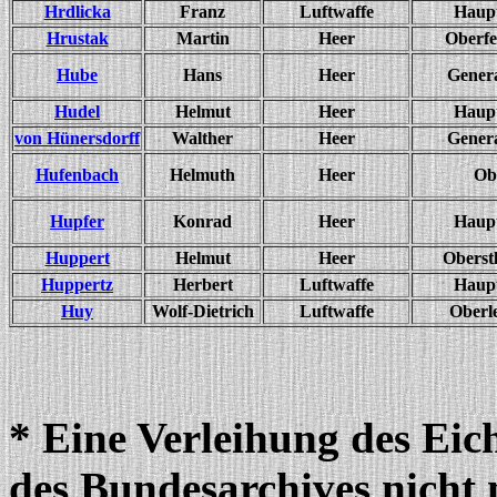
Hrdlicka
Franz
Luftwaffe
Haup
Hrustak
Martin
Heer
Oberfe
Hube
Hans
Heer
Gener
Hudel
Helmut
Heer
Haup
von Hünersdorff
Walther
Heer
Gener
Hufenbach
Helmuth
Heer
Ob
Hupfer
Konrad
Heer
Haup
Huppert
Helmut
Heer
Oberst
Huppertz
Herbert
Luftwaffe
Haup
Huy
Wolf-Dietrich
Luftwaffe
Oberl
* Eine Verleihung des Eich
des Bundesarchives nicht 