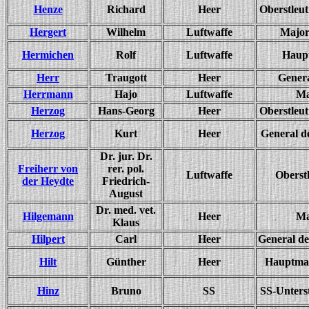
Henze
Richard
Heer
Oberstleut
Hergert
Wilhelm
Luftwaffe
Major
Hermichen
Rolf
Luftwaffe
Haup
Herr
Traugott
Heer
Gener
Herrmann
Hajo
Luftwaffe
Ma
Herzog
Hans-Georg
Heer
Oberstleut
Herzog
Kurt
Heer
General de
Dr. jur. Dr.
Freiherr von
rer. pol.
Luftwaffe
Oberst
der Heydte
Friedrich-
August
Dr. med. vet.
Hilgemann
Heer
Ma
Klaus
Hilpert
Carl
Heer
General de
Hilt
Günther
Heer
Hauptman
Hinz
Bruno
SS
SS-Unters