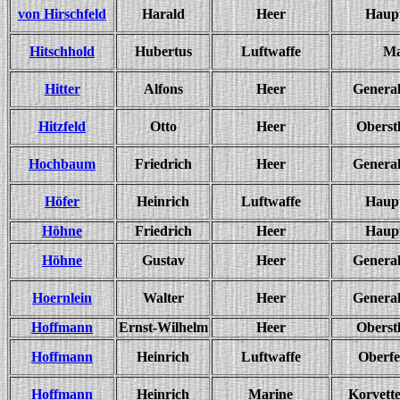
von Hirschfeld
Harald
Heer
Haup
Hitschhold
Hubertus
Luftwaffe
Ma
Hitter
Alfons
Heer
General
Hitzfeld
Otto
Heer
Oberst
Hochbaum
Friedrich
Heer
General
Höfer
Heinrich
Luftwaffe
Haup
Höhne
Friedrich
Heer
Haup
Höhne
Gustav
Heer
General
Hoernlein
Walter
Heer
General
Hoffmann
Ernst-Wilhelm
Heer
Oberst
Hoffmann
Heinrich
Luftwaffe
Oberfe
Hoffmann
Heinrich
Marine
Korvett