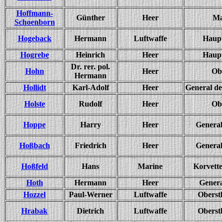
Hoffmann-
Günther
Heer
Ma
Schoenborn
Hogeback
Hermann
Luftwaffe
Haup
Hogrebe
Heinrich
Heer
Haup
Dr. rer. pol.
Hohn
Heer
Ob
Hermann
Hollidt
Karl-Adolf
Heer
General de
Holste
Rudolf
Heer
Ob
Hoppe
Harry
Heer
General
Hoßbach
Friedrich
Heer
General
Hoßfeld
Hans
Marine
Korvett
Hoth
Hermann
Heer
Genera
Hozzel
Paul-Werner
Luftwaffe
Oberst
Hrabak
Dietrich
Luftwaffe
Oberst