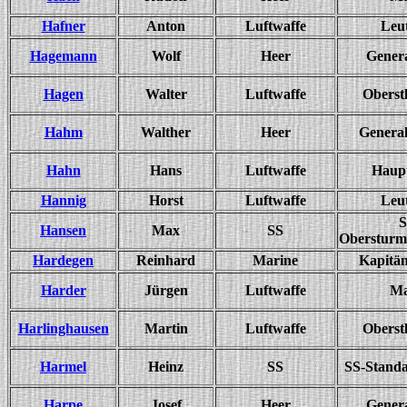
Hafner
Anton
Luftwaffe
Leu
Hagemann
Wolf
Heer
Gener
Hagen
Walter
Luftwaffe
Oberst
Hahm
Walther
Heer
General
Hahn
Hans
Luftwaffe
Haup
Hannig
Horst
Luftwaffe
Leu
S
Hansen
Max
SS
Obersturm
Hardegen
Reinhard
Marine
Kapitän
Harder
Jürgen
Luftwaffe
Ma
Harlinghausen
Martin
Luftwaffe
Oberst
Harmel
Heinz
SS
SS-Standa
Harpe
Josef
Heer
Gener