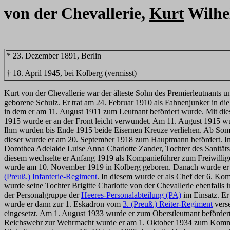
von der Chevallerie,
Kurt
Wilhe
* 23. Dezember 1891, Berlin
† 18. April 1945, bei Kolberg (vermisst)
Kurt von der Chevallerie war der älteste Sohn des Premierleutnants
geborene Schulz. Er trat am 24. Februar 1910 als Fahnenjunker in d
in dem er am 11. August 1911 zum Leutnant befördert wurde. Mit die
1915 wurde er an der Front leicht verwundet. Am 11. August 1915 w
Ihm wurden bis Ende 1915 beide Eisernen Kreuze verliehen. Ab Somme
dieser wurde er am 20. September 1918 zum Hauptmann befördert. Im
Dorothea Adelaide Luise Anna Charlotte Zander, Tochter des Sanität
diesem wechselte er Anfang 1919 als Kompanieführer zum Freiwillig
wurde am 10. November 1919 in Kolberg geboren. Danach wurde er 
(Preuß.) Infanterie-Regiment
. In diesem wurde er als Chef der 6. Ko
wurde seine Tochter
Brigitte
Charlotte von der Chevallerie ebenfalls 
der Personalgruppe der
Heeres-Personalabteilung (PA)
im Einsatz. Er
wurde er dann zur 1. Eskadron vom
3. (Preuß.) Reiter-Regiment
verse
eingesetzt. Am 1. August 1933 wurde er zum Oberstleutnant beförd
Reichswehr zur Wehrmacht wurde er am 1. Oktober 1934 zum Kom