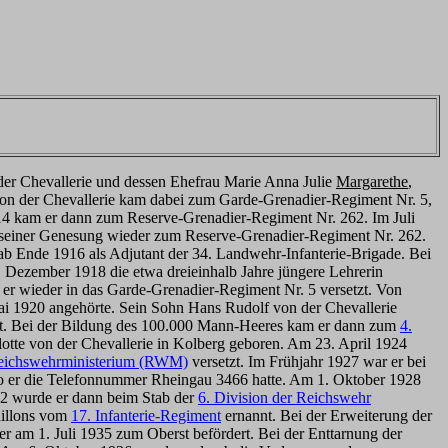
er Chevallerie und dessen Ehefrau Marie Anna Julie
Margarethe
,
von der Chevallerie kam dabei zum Garde-Grenadier-Regiment Nr. 5,
914 kam er dann zum Reserve-Grenadier-Regiment Nr. 262. Im Juli
h seiner Genesung wieder zum Reserve-Grenadier-Regiment Nr. 262.
ab Ende 1916 als Adjutant der 34. Landwehr-Infanterie-Brigade. Bei
 Dezember 1918 die etwa dreieinhalb Jahre jüngere Lehrerin
 er wieder in das Garde-Grenadier-Regiment Nr. 5 versetzt. Von
ai 1920 angehörte. Sein Sohn Hans Rudolf von der Chevallerie
zt. Bei der Bildung des 100.000 Mann-Heeres kam er dann zum
4.
lotte von der Chevallerie in Kolberg geboren. Am 23. April 1924
eichswehrministerium (RWM)
versetzt. Im Frühjahr 1927 war er bei
 wo er die Telefonnummer Rheingau 3466 hatte. Am 1. Oktober 1928
32 wurde er dann beim Stab der
6. Division der Reichswehr
aillons vom
17. Infanterie-Regiment
ernannt. Bei der Erweiterung der
er am 1. Juli 1935 zum Oberst befördert. Bei der Enttarnung der