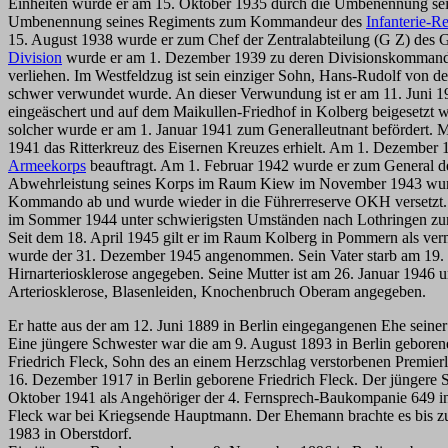
Einheiten wurde er am 15. Oktober 1935 durch die Umbenennung 
Umbenennung seines Regiments zum Kommandeur des
Infanterie-R
15. August 1938 wurde er zum Chef der Zentralabteilung (G Z) des G
Division
wurde er am 1. Dezember 1939 zu deren Divisionskommandeur
verliehen. Im Westfeldzug ist sein einziger Sohn, Hans-Rudolf von d
schwer verwundet wurde. An dieser Verwundung ist er am 11. Juni 19
eingeäschert und auf dem Maikullen-Friedhof in Kolberg beigeset
solcher wurde er am 1. Januar 1941 zum Generalleutnant befördert. M
1941 das Ritterkreuz des Eisernen Kreuzes erhielt. Am 1. Dezembe
Armeekorps
beauftragt. Am 1. Februar 1942 wurde er zum General d
Abwehrleistung seines Korps im Raum Kiew im November 1943 wurde
Kommando ab und wurde wieder in die Führerreserve OKH versetzt. 
im Sommer 1944 unter schwierigsten Umständen nach Lothringen zurü
Seit dem 18. April 1945 gilt er im Raum Kolberg in Pommern als verm
wurde der 31. Dezember 1945 angenommen. Sein Vater starb am 19. J
Hirnarteriosklerose angegeben. Seine Mutter ist am 26. Januar 1946
Arteriosklerose, Blasenleiden, Knochenbruch Oberam angegeben.
Er hatte aus der am 12. Juni 1889 in Berlin eingegangenen Ehe seine
Eine jüngere Schwester war die am 9. August 1893 in Berlin geboren
Friedrich Fleck, Sohn des an einem Herzschlag verstorbenen Premier
16. Dezember 1917 in Berlin geborene Friedrich Fleck. Der jüngere
Oktober 1941 als Angehöriger der 4. Fernsprech-Baukompanie 649 in P
Fleck war bei Kriegsende Hauptmann. Der Ehemann brachte es bis zum
1983 in Oberstdorf.