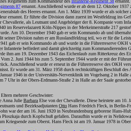
seines Regiments zum Kommandeur des
Infanterie-Regiment 38
ernannt.
egiments 87
ernannt. Anschließend wurde er ab dem 12. Oktober 1937 
eneralstab des Heeres ernannt. Am 1. März 1939 wurde er als solcher 
 ernannt. Er führte die Division dann zuerst im Westfeldzug ins Ge
er Chevallerie, als Leutnant und Angehöriger der 8. Kompanie vom Inf
40 im Reservelazarett Köln-Nippes in der Merkeimerstraße 217 gestor
zt wurde. Am 10. Dezember 1940 gab er sein Kommando ab und überna
it seiner Division nahm er am Russlandfeldzug teil, wo er für die Lei
r 1941 gab er sein Kommando ab und wurde in die Führerreserve OKH 
er Infanterie befördert und damit gleichzeitig zum Kommandierenden
 ihm am 19. Dezember 1943 das Eichenlaub zum Ritterkreuz des Eise
Vom 2. Juni 1944 bis zum 5. September 1944 wurde er mit der Führu
ck. Anschließend wurde er erneut in die Führerreserve des OKH verse
isst. Er wurde am 31. März 1958 durch rechtskräftigen Beschluß des Am
anuar 1946 in der Universitäts-Nervenklinik im Vogelsang 2 in Halle
 um 7 Uhr in der Obers-Erdmann-Straße 2 in Halle an der Saale gestor
r Eltern mehrere Geschwister:
e Anna Julie
Barbara
Else von der Chevallerie. Diese heirstete am 10. J
leutnants und Bezirksadjutanten
Otto
Hans Friedrich Fleck, in Berlin-F
 Sohn war der am 16. Juni 1920 in Neubrandenburg geborene Hans-Hube
loszkaja durch Kopfschuß gefallen. Daraufhin wurde er in Nelidowa an
 Kriegsende zum Oberst. Hans Fleck ist am 19. Januar 1978 in Oberst