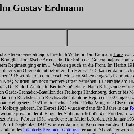
lm Gustav Erdmann
 und späteren Generalmajors Friedrich Wilhelm Karl Erdmann
Hans
von d
ie Königlich Preußische Armee ein. Der Sohn des Generalmajors Hans 
sem Regiment ging er im 1. Weltkrieg auch an die Front. Im Herbst 1
urde er zum Oberleutnant befördert. Im Herbst 1915 kam er dann nac
r 1916 wurde er in den verschiedensten Stäben eingesetzt, darunter 
 Krieg wurden ihm noch mehrere Orden verliehen. Er heiratete am 18.
srats Dr. Rudolf Zander, in Berlin-Schöneberg. Nach Kriegsende wurde
en Garde-Grenadier-Bataillon des Freikorps Hindenburg, dem er bis M
dann im Reichsheer im Reichswehr-Infanterie-Regiment 102 eingeset
mpanie eingesetzt. 1921 wurde seine Tochter Erika Margarete Else Char
in Kolberg geboren. Im Herbst 1925 wurde er dann für 3 Jahre in das
R
 wohnte privat in der 4. Etage der Stubenrauchstraße 4 in Friedenau,
tzt. Am 1. Februar 1931 wurde er zum Major befördert. Ab Januar 19
ert. Am 1. September 1934 wurde er dann zum Kommandeur des II. Bat
mandeur des
Infanterie-Regiment Göttingen
ernannt. Als solcher wurde 