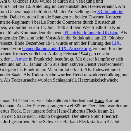
 Am 6. Oktober 1936 wurde er durch die Verlegung und
zum Chef der 10. Abteilung im Generalstab des Heeres ernannt. Am
zum Generalmajor befördert. Mit der Aufstellung der
83. Infanterie-
fecht. Dabei wurden ihm die Spangen zu beiden Eisernen Kreuzen
anterie-Regiment 4 bei Le Pont de Courrieres durch Brustschuß
ben, woraufhin er am 14. Juni 1940 auf dem Westfriedhof in Kön
hm dafür als Kommandeur die neue
99. leichte Infanterie-Division
. Als
stungen der Division beim Vorstoß in die Südukraine am 23. Oktober
versetzt. Ende Dezember 1941 wurde er mit der Führung des
LIX.
 General vom
Generalkommando LIX. Armeekorps
ernannt. Für die
rnen Kreuzes verliehen. Anfang Februar 1944 gab er sein
ng der
1. Armee
in Frankreich beauftragt. Mit dieser kämpfte er sich
tzt und am 31. Januar 1945 aus dem aktiven Dienst verabschiedet.
tsgerichts Frankurt am Main für tot erklärt. Als Todeszeitpunkt
 an der Saale. Als Todesursache wurden Herzkranzaderverkalkung und
ben. Als Todesursache wurden Schlaganfall, Herzmuskelschwäche,
anuar 1917 den fast vier Jahre älteren Oberleutnant
Hans
Konrad
riedenau. Aus der Ehe entsprangen zwei Söhne. Der ältere war der am
rtus Fleck. Der jüngere Sohn Hans-Hubertus Fleck ist am 21.
 der Straße nach Jetkino beigesetzt. Der ältere Sohn Friedrich
dorf gestorben. Seine Schwester Barbara Fleck starb am 22. Juli