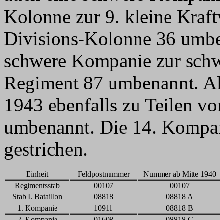
Kolonne zur 9. kleine Kraf
Divisions-Kolonne 36 umbe
schwere Kompanie zur sch
Regiment 87 umbenannt. Al
1943 ebenfalls zu Teilen v
umbenannt. Die 14. Kompan
gestrichen.
Einheit
Feldpostnummer
Nummer ab Mitte 1940
Regimentsstab
00107
00107
Stab I. Bataillon
08818
08818 A
1. Kompanie
10911
08818 B
2. Kompanie
01608
08818 C