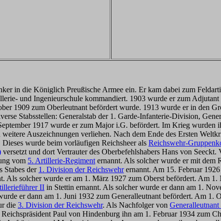
nker in die Königlich Preußische Armee ein. Er kam dabei zum Feldart
llerie- und Ingenieurschule kommandiert. 1903 wurde er zum Adjutant d
tober 1909 zum Oberleutnant befördert wurde. 1913 wurde er in den G
verse Stabsstellen: Generalstab der 1. Garde-Infanterie-Division, Ge
. September 1917 wurde er zum Major i.G. befördert. Im Krieg wurden
weitere Auszeichnungen verliehen. Nach dem Ende des Ersten Weltkri
 Dieses wurde beim vorläufigen Reichsheer als
Reichswehr-Gruppen
)
versetzt und dort Vertrauter des Oberbefehlshabers Hans von Seeckt.
ilung vom
5. Artillerie-Regiment
ernannt. Als solcher wurde er mit dem 
s Stabes der
1. Division der Reichswehr
ernannt. Am 15. Februar 1926
t. Als solcher wurde er am 1. März 1927 zum Oberst befördert. Am
illerieführer II
in Stettin ernannt. Als solcher wurde er dann am 1. N
 wurde er dann am 1. Juni 1932 zum Generalleutnant befördert. Am 1
ur die
3. Division der Reichswehr
. Als Nachfolger von
Generalleutnant
ief Reichspräsident Paul von Hindenburg ihn am 1. Februar 1934 zum C