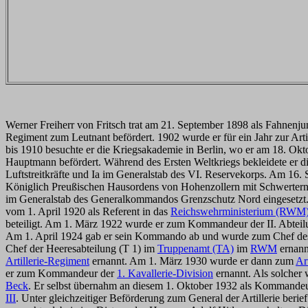
Werner Freiherr von Fritsch trat am 21. September 1898 als Fahnenju
Regiment zum Leutnant befördert. 1902 wurde er für ein Jahr zur Arti
bis 1910 besuchte er die Kriegsakademie in Berlin, wo er am 18. Ok
Hauptmann befördert. Während des Ersten Weltkriegs bekleidete er di
Luftstreitkräfte und Ia im Generalstab des VI. Reservekorps. Am 16
Königlich Preußischen Hausordens von Hohenzollern mit Schwertern 
im Generalstab des Generalkommandos Grenzschutz Nord eingesetzt.
vom 1. April 1920 als Referent in das
Reichswehrministerium (RWM
beteiligt. Am 1. März 1922 wurde er zum Kommandeur der II. Abte
Am 1. April 1924 gab er sein Kommando ab und wurde zum Chef de
Chef der Heeresabteilung (T 1) im
Truppenamt (TA)
im
RWM
ernann
Artillerie-Regiment
ernannt. Am 1. März 1930 wurde er dann zum
Art
er zum Kommandeur der
1. Kavallerie-Division
ernannt. Als solcher
Beck
. Er selbst übernahm an diesem 1. Oktober 1932 als Kommande
III
. Unter gleichzeitiger Beförderung zum General der Artillerie ber