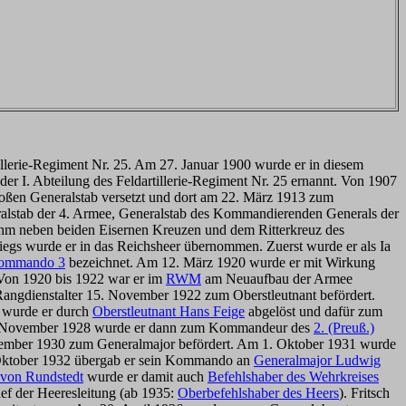
illerie-Regiment Nr. 25. Am 27. Januar 1900 wurde er in diesem
er I. Abteilung des Feldartillerie-Regiment Nr. 25 ernannt. Von 1907
roßen Generalstab versetzt und dort am 22. März 1913 zum
neralstab der 4. Armee, Generalstab des Kommandierenden Generals der
 ihm neben beiden Eisernen Kreuzen und dem Ritterkreuz des
egs wurde er in das Reichsheer übernommen. Zuerst wurde er als Ia
kommando 3
bezeichnet. Am 12. März 1920 wurde er mit Wirkung
 Von 1920 bis 1922 war er im
RWM
am Neuaufbau der Armee
Rangdienstalter 15. November 1922 zum Oberstleutnant befördert.
 wurde er durch
Oberstleutnant Hans Feige
abgelöst und dafür zum
 1. November 1928 wurde er dann zum Kommandeur des
2. (Preuß.)
ovember 1930 zum Generalmajor befördert. Am 1. Oktober 1931 wurde
. Oktober 1932 übergab er sein Kommando an
Generalmajor Ludwig
 von Rundstedt
wurde er damit auch
Befehlshaber des Wehrkreises
hef der Heeresleitung (ab 1935:
Oberbefehlshaber des Heers
). Fritsch