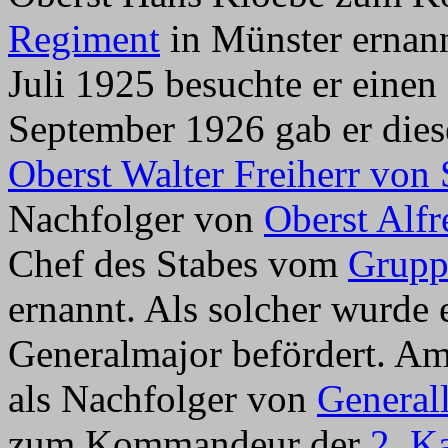
Regiment
in Münster ernann
Juli 1925 besuchte er eine
September 1926 gab er die
Oberst Walter Freiherr von 
Nachfolger von
Oberst Alfr
Chef des Stabes vom
Grup
ernannt. Als solcher wurd
Generalmajor befördert. A
als Nachfolger von
General
zum Kommandeur der
2. K