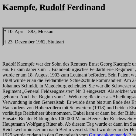
Kaempfe,
Rudolf
Ferdinand
* 10. April 1883, Moskau
† 23. Dezember 1962, Stuttgart
Rudolf Kaempfe war der Sohn des Rentners Ernst Georg Kaempfe und
ein. Er kam dabei zum 1. Brandenburgisches Feldartillerie-Regiment
wurde er am 18. August 1903 zum Leutnant befördert. Sein Patent wur
1908 wurde er an die Feldartillerie-Schießschule kommandiert. Am 28
Johannes Schmidt, in Magdeburg geheiratet. Sie war die Schwester se
Regiment „General-Feldzeugmeister“ Nr. 3 eingesetzt. Als solcher w
geboren. Auch bei Beginn vom 1. Weltkrieg rückte er als Abteilung
Verwundung in den Generalstab. Er wurde dann bis zum Ende des Erst
Hausordens von Hohenzollern mit Schwertern (1918) und beiden Eise
vorläufige Reichsheer übernommen. Dabei kam er dann bei der Bild
Einsatz. Bei der Bildung des 100.000 Mann-Heeres der Reichswehr wu
Hauptmann Wolfgang Rüter ab. Ab diesem Tag wurde er dann im Stab
Reichswehrministerium nach Berlin versetzt. Dort wurde er in der H
1925 wurde er dann in den Generalstab vom
Gruppenkommando 2
na