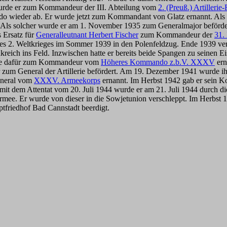
urde er zum Kommandeur der III. Abteilung vom
2. (Preuß.) Artilleri
do wieder ab. Er wurde jetzt zum Kommandant von Glatz ernannt. Als 
 Als solcher wurde er am 1. November 1935 zum Generalmajor beförder
 Ersatz für
Generalleutnant Herbert Fischer
zum Kommandeur der
31. 
des 2. Weltkrieges im Sommer 1939 in den Polenfeldzug. Ende 1939 verl
nkreich ins Feld. Inzwischen hatte er bereits beide Spangen zu seinen 
rde dafür zum Kommandeur vom
Höheres Kommando z.b.V. XXXV
ern
 er zum General der Artillerie befördert. Am 19. Dezember 1941 wurde
eneral vom
XXXV. Armeekorps
ernannt. Im Herbst 1942 gab er sein 
t dem Attentat vom 20. Juli 1944 wurde er am 21. Juli 1944 durch die
rmee. Er wurde von dieser in die Sowjetunion verschleppt. Im Herbst 1
ptfriedhof Bad Cannstadt beerdigt.