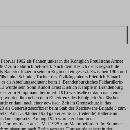
Februar 1902 als Fahnenjunker in die Königlich Preußische Armee
 1902 zum Fähnrich befördert. Nach dem Besuch der Kriegsschule
ls Batterieoffizier in seinem Regiment eingesetzt. Zwischen 1905 und
ilhelmine Schmidt, Tochter des Zivil-Ingenieurs Friedrich Eduard
 als Abteilungsadjutant beim 1. Brandenburgisches Feldartillerie-
1913 wurde sein Sohn Rudolf Ernst Dietrich Kämpfe in Brandenburg
e er zum Hauptmann befördert. 1916 wechselte er dann nach einer
ieg wurden ihm neben dem Ritterkreuz des Königlich Preußischen
de er dann nach einer gewissen Zeit im Grenzschutz in das
 als Generalstabsoffizier beim Stab der Reichswehr-Brigade 3 zum
etzt. Am 1. Oktober 1923 gab er seine 13. (reitende) Batterie an
tsdam eingesetzt. Anfang 1925 wurde er dann in das
tzt. Dort wurde er am 1. Mai 1925 zum Major befördert. Im Sommer
rministerium nach Berlin versetzt. Dort wurde er jetzt in der