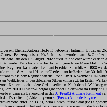
 desseh Ehefrau Antonie Hedwig, geborene Hartmann. Er trat am 26. 
 „General-Feldzeugmeister“ Nr. 3. In diesem wurde er am 18. Oktober
de dabei auf den 19. August 1902 datiert. Als solcher wurde er dann a
. September 1907 hat er die drei Jahre jüngere Anne-Marie Mathilde W
ines Regimentskameraden Leutnant Friedrich Schmidt. Ab 1908 wurde er
urde er am 18. August 1911 zum Oberleutnant befördert. Am 30. Juli 
sadjutant mit seinem Regiment an die Front. Am 8. November 1914 wurd
en Weltkrieges in verschiedenen Stäben eingesetzt. Im Ersten Weltkr
rnen Kreuzen noch andere Orden verliehen. Nach dem 1. Weltkrieg wur
ung vom 200.000 Mann-Übergangsheer der Reichswehr im Frühjahr 1920
rde er dann als Batteriechef in das
3. (Preuß.) Artillerie-Regiment
vers
 der IV. (reitende) Abteilung vom
3. (Preuß.) Artillerie-Regiment
in Po
eeres-Personalabteilung 1 (P 1) beim Heeres-Personalamt (PA) eingese
ch Kassel versetzt. Anfang 1927 wurde er dann erneut in das Reichsweh