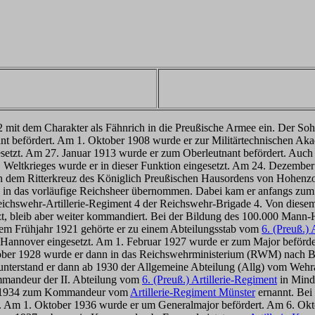
 mit dem Charakter als Fähnrich in die Preußische Armee ein. Der Sohn 
t befördert. Am 1. Oktober 1908 wurde er zur Militärtechnischen Aka
gesetzt. Am 27. Januar 1913 wurde er zum Oberleutnant befördert. Auch 
 1. Weltkrieges wurde er in dieser Funktion eingesetzt. Am 24. Dezem
n dem Ritterkreuz des Königlich Preußischen Hausordens von Hohenzo
in das vorläufige Reichsheer übernommen. Dabei kam er anfangs zum R
chswehr-Artillerie-Regiment 4 der Reichswehr-Brigade 4. Von diesem
zt, bleib aber weiter kommandiert. Bei der Bildung des 100.000 Mann
em Frühjahr 1921 gehörte er zu einem Abteilungsstab vom
6. (Preuß.) 
Hannover eingesetzt. Am 1. Februar 1927 wurde er zum Major befördert
ber 1928 wurde er dann in das Reichswehrministerium (RWM) nach Berli
erstand er dann ab 1930 der Allgemeine Abteilung (Allg) vom Wehra
mmandeur der II. Abteilung vom
6. (Preuß.) Artillerie-Regiment
in Minde
ber 1934 zum Kommandeur vom
Artillerie-Regiment Münster
ernannt. Bei
. Am 1. Oktober 1936 wurde er um Generalmajor befördert. Am 6. Ok