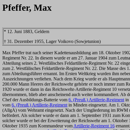
Pfeffer, Max
* 12. Juni 1883, Geldern
† 31. Dezember 1955, Lager Voikovo (Sowjetunion)
Max Pfeffer trat nach seiner Kadettenausbildung am 18. Oktober 1902
Regiment Nr. 22. In diesem wurde er am 27. Januar 1904 zum Leutnan
Abteilung seines 2. Westfälisches Feldartillerie-Regiment Nr. 22 ein
zum 2. Westfälisches Feldartillerie-Regiment Nr. 22. Die Masse des
zum Abteilungsführer ernannt. Im Ersten Weltkrieg wurden ihm nebe
Auszeichnungen verliehen. Nach dem Krieg wurde er als Hauptmann 
200.000 Mann Heeres der Reichswehr gehörte er noch immer zum Rei
1920 wurde er dann in das Reichswehr-Artillerie-Regiment 10 verset
übernommen, blieb aber anscheinend auch weiter kommandiert. Ab d
Chef der Ausbildungs-Batterie vom
6. (Preuß.) Artillerie-Regiment
in 
vom
6. (Preuß.) Artillerie-Regiment
in Minden eingesetzt. Am 1. Okto
(AllgA) vom Wehramt eingesetzt. Nach der Umgliederung im RWM unt
befördert. Als solcher wurde er dann am 1. September 1931 zum Ko
solcher wurde er bei der Erweiterung der Reichswehr am 1. Okto
Oktober 1935 zum Kommandeur vom
Artillerie-Regiment 16
ernannt