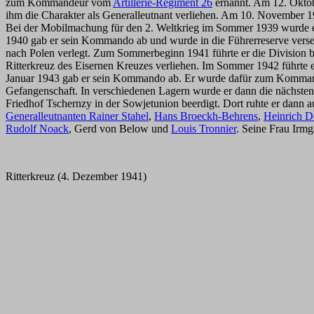
zum Kommandeur vom
Artillerie-Regiment 26
ernannt. Am 12. Okto
ihm die Charakter als Generalleutnant verliehen. Am 10. November 19
Bei der Mobilmachung für den 2. Weltkrieg im Sommer 1939 wurde 
1940 gab er sein Kommando ab und wurde in die Führerreserve ver
nach Polen verlegt. Zum Sommerbeginn 1941 führte er die Division 
Ritterkreuz des Eisernen Kreuzes verliehen. Im Sommer 1942 führte 
Januar 1943 gab er sein Kommando ab. Er wurde dafür zum Komma
Gefangenschaft. In verschiedenen Lagern wurde er dann die nächsten
Friedhof Tschernzy in der Sowjetunion beerdigt. Dort ruhte er dann 
Generalleutnanten Rainer Stahel
,
Hans Broeckh-Behrens
,
Heinrich D
Rudolf Noack
, Gerd von Below und
Louis Tronnier
. Seine Frau Irm
Ritterkreuz (4. Dezember 1941)