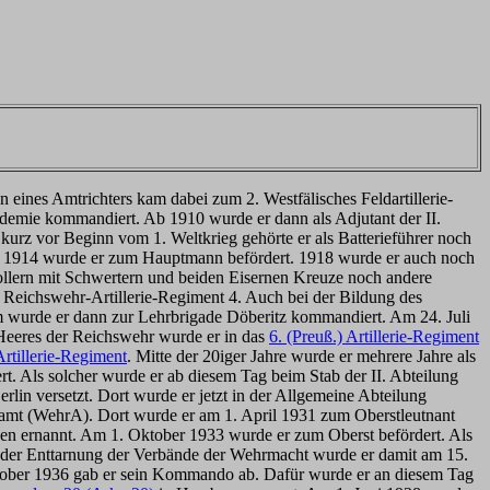
eines Amtrichters kam dabei zum 2. Westfälisches Feldartillerie-
demie kommandiert. Ab 1910 wurde er dann als Adjutant der II.
kurz vor Beginn vom 1. Weltkrieg gehörte er als Batterieführer noch
ber 1914 wurde er zum Hauptmann befördert. 1918 wurde er auch noch
llern mit Schwertern und beiden Eisernen Kreuze noch andere
eichswehr-Artillerie-Regiment 4. Auch bei der Bildung des
 wurde er dann zur Lehrbrigade Döberitz kommandiert. Am 24. Juli
-Heeres der Reichswehr wurde er in das
6. (Preuß.) Artillerie-Regiment
Artillerie-Regiment
. Mitte der 20iger Jahre wurde er mehrere Jahre als
. Als solcher wurde er ab diesem Tag beim Stab der II. Abteilung
n versetzt. Dort wurde er jetzt in der Allgemeine Abteilung
mt (WehrA). Dort wurde er am 1. April 1931 zum Oberstleutnant
n ernannt. Am 1. Oktober 1933 wurde er zum Oberst befördert. Als
 der Enttarnung der Verbände der Wehrmacht wurde er damit am 15.
tober 1936 gab er sein Kommando ab. Dafür wurde er an diesem Tag