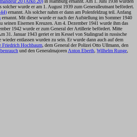
mmandeur 20 (Arko 20)
in Hamburg ernannt. Am 1. Juni 1938 wurden
ls solcher wurde er am 1. August 1939 zum Generalleutnant befördert.
 44)
ernannt. Als solcher nahm er dann am Polenfeldzug teil. Anfang
n
ernannt. Mit dieser wurde er nach der Aufstellung im Sommer 1940
n zu seinen Eisernen Kreuzen. Am 4. Dezember 1941 wurde ihm das
ber 1942 wurde er zum General der Artillerie befördert. Mitte
m 31. Januar 1943 geriet er im Kessel von Stalingrad in russische
e wieder entlassen wurden zu sein. Er wurde dann auch auf dem
ie Friedrich Hochbaum
, dem General der Polizei Otto Ullmann, den
ubenrauch
und den Generalmajoren
Anton Eberth
,
Wilhelm Runge
,