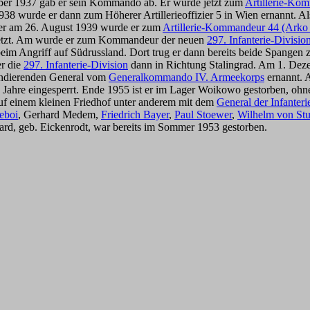
ber 1937 gab er sein Kommando ab. Er wurde jetzt zum
Artillerie-Ko
38 wurde er dann zum Höherer Artillerieoffizier 5 in Wien ernannt. A
er am 26. August 1939 wurde er zum
Artillerie-Kommandeur 44 (Arko
setzt. Am wurde er zum Kommandeur der neuen
297. Infanterie-Divisio
beim Angriff auf Südrussland. Dort trug er dann bereits beide Spange
er die
297. Infanterie-Division
dann in Richtung Stalingrad. Am 1. Dezem
ndierenden General vom
Generalkommando IV. Armeekorps
ernannt. A
 Jahre eingesperrt. Ende 1955 ist er im Lager Woikowo gestorben, ohn
auf einem kleinen Friedhof unter anderem mit dem
General der Infanter
eboi
, Gerhard Medem,
Friedrich Bayer
,
Paul Stoewer
,
Wilhelm von St
gard, geb. Eickenrodt, war bereits im Sommer 1953 gestorben.