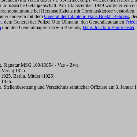
a in russische Gefangenschaft. Am 13.Dezember 1949 wurde er von ein
an Brochopneumonie bei Herzinsuffizienz mit Coronarsklerose verstorbe
 unter anderem mit dem
General der Infanterie Hans Boekh-Behrens
, d
t
, dem General der Polizei Otto Ullmann, den Generalleutnanten
Fried
a
und den Generalmajoren Erwin Barends,
Hans-Joachim Baurmeister
,
g, Signatur MSG 109/10854 - Vae – Zwe
n-Verlag 1955
925, Berlin, Mittler (1925).
n 1926.
, Stellenbesetzung und Verzeichnis sämtlicher Offiziere am 3. Janua