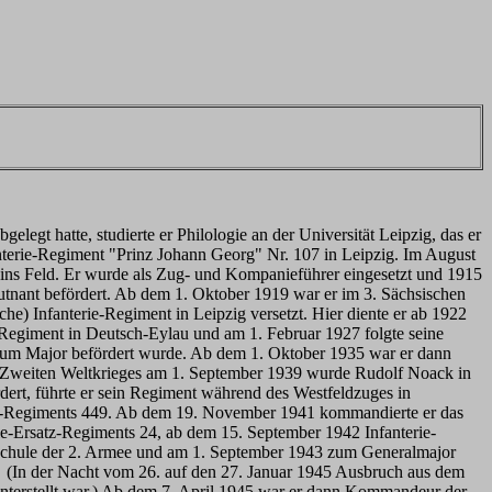
gt hatte, studierte er Philologie an der Universität Leipzig, das er
nterie-Regiment "Prinz Johann Georg" Nr. 107 in Leipzig. Im August
ins Feld. Er wurde als Zug- und Kompanieführer eingesetzt und 1915
utnant befördert. Ab dem 1. Oktober 1919 war er im 3. Sächsischen
e) Infanterie-Regiment in Leipzig versetzt. Hier diente er ab 1922
-Regiment in Deutsch-Eylau und am 1. Februar 1927 folgte seine
um Major befördert wurde. Ab dem 1. Oktober 1935 war er dann
s Zweiten Weltkrieges am 1. September 1939 wurde Rudolf Noack in
ert, führte er sein Regiment während des Westfeldzuges in
ie-Regiments 449. Ab dem 19. November 1941 kommandierte er das
e-Ersatz-Regiments 24, ab dem 15. September 1942 Infanterie-
hule der 2. Armee und am 1. September 1943 zum Generalmajor
t (In der Nacht vom 26. auf den 27. Januar 1945 Ausbruch aus dem
terstellt war.) Ab dem 7. April 1945 war er dann Kommandeur der