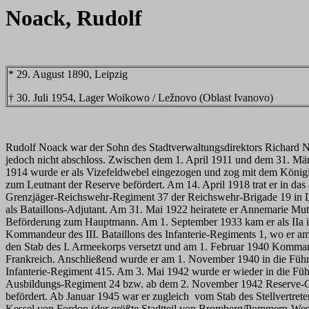
Noack, Rudolf
* 29. August 1890, Leipzig
† 30. Juli 1954, Lager Woikowo / Ležnovo (Oblast Ivanovo)
Rudolf Noack war der Sohn des Stadtverwaltungsdirektors Richard Noa
jedoch nicht abschloss. Zwischen dem 1. April 1911 und dem 31. Mär
1914 wurde er als Vizefeldwebel eingezogen und zog mit dem Königl
zum Leutnant der Reserve befördert. Am 14. April 1918 trat er in da
Grenzjäger-Reichswehr-Regiment 37 der Reichswehr-Brigade 19 in Leip
als Bataillons-Adjutant. Am 31. Mai 1922 heiratete er Annemarie Mut
Beförderung zum Hauptmann. Am 1. September 1933 kam er als IIa i
Kommandeur des III. Bataillons des Infanterie-Regiments 1, wo er 
den Stab des I. Armeekorps versetzt und am 1. Februar 1940 Komman
Frankreich. Anschließend wurde er am 1. November 1940 in die Füh
Infanterie-Regiment 415. Am 3. Mai 1942 wurde er wieder in die Füh
Ausbildungs-Regiment 24 bzw. ab dem 2. November 1942 Reserve-G
befördert. Ab Januar 1945 war er zugleich vom Stab des Stellvertre
Kessel von Fordon (der größte Stadtteil von Bromberg/Pommern-Wes