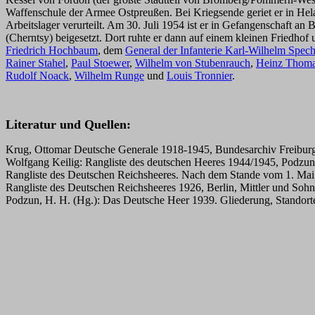
Waffenschule der Armee Ostpreußen. Bei Kriegsende geriet er in Hel
Arbeitslager verurteilt. Am 30. Juli 1954 ist er in Gefangenschaft 
(Cherntsy) beigesetzt.
Dort ruhte er dann auf einem kleinen Friedhof
Friedrich Hochbaum
, dem
General der Infanterie Karl-Wilhelm Spech
Rainer Stahel
,
Paul Stoewer
,
Wilhelm von Stubenrauch
,
Heinz Thom
Rudolf Noack
,
Wilhelm Runge
und
Louis Tronnier
.
Literatur und Quellen:
Krug, Ottomar Deutsche Generale 1918-1945, Bundesarchiv Freibur
Wolfgang Keilig: Rangliste des deutschen Heeres 1944/1945, Podzu
Rangliste des Deutschen Reichsheeres. Nach dem Stande vom 1. Mai 1
Rangliste des Deutschen Reichsheeres 1926, Berlin, Mittler und Soh
Podzun, H. H. (Hg.): Das Deutsche Heer 1939. Gliederung, Standorte