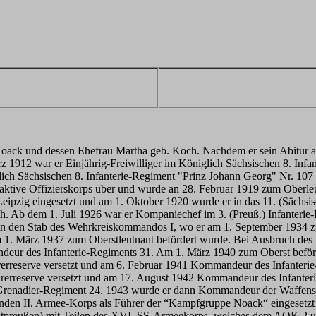
ck und dessen Ehefrau Martha geb. Koch. Nachdem er sein Abitur abgele
z 1912 war er Einjährig-Freiwilliger im Königlich Sächsischen 8. Infa
ich Sächsischen 8. Infanterie-Regiment "Prinz Johann Georg" Nr. 107 
s aktive Offizierskorps über und wurde an 28. Februar 1919 zum Oberle
zig eingesetzt und am 1. Oktober 1920 wurde er in das 11. (Sächsisch
h. Ab dem 1. Juli 1926 war er Kompaniechef im 3. (Preuß.) Infanterie
n den Stab des Wehrkreiskommandos I, wo er am 1. September 1934 z
am 1. März 1937 zum Oberstleutnant befördert wurde. Bei Ausbruch de
deur des Infanterie-Regiments 31. Am 1. März 1940 zum Oberst beförd
rerreserve versetzt und am 6. Februar 1941 Kommandeur des Infanter
rerreserve versetzt und am 17. August 1942 Kommandeur des Infanteri
renadier-Regiment 24. 1943 wurde er dann Kommandeur der Waffensc
tenden II. Armee-Korps als Führer der “Kampfgruppe Noack“ eingesetz
tpreußen) mit Teilen des XVI. SS-Armeekorps, welches dem AOK 2 un