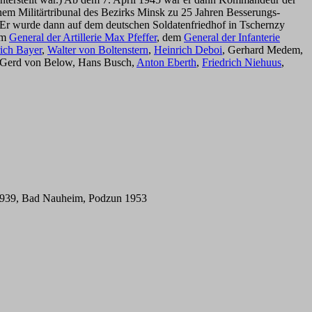
em Militärtribunal des Bezirks Minsk zu 25 Jahren Besserungs-
n. Er wurde dann auf dem deutschen Soldatenfriedhof in Tschernzy
em
General der Artillerie Max Pfeffer
, dem
General der Infanterie
rich Bayer
,
Walter von Boltenstern
,
Heinrich Deboi
, Gerhard Medem,
 Gerd von Below, Hans Busch,
Anton Eberth
,
Friedrich Niehuus
,
r 1939, Bad Nauheim, Podzun 1953