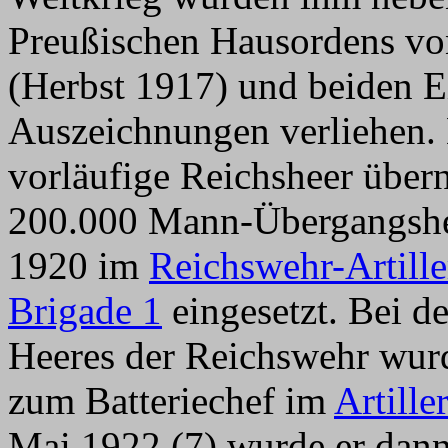
Preußischen Hausordens vo
(Herbst 1917) und beiden E
Auszeichnungen verliehen. 
vorläufige Reichsheer übe
200.000 Mann-Übergangshe
1920 im
Reichswehr-Artill
Brigade 1
eingesetzt. Bei d
Heeres der Reichswehr wurd
zum Batteriechef im
Artille
Mai 1922 (7) wurde er dann