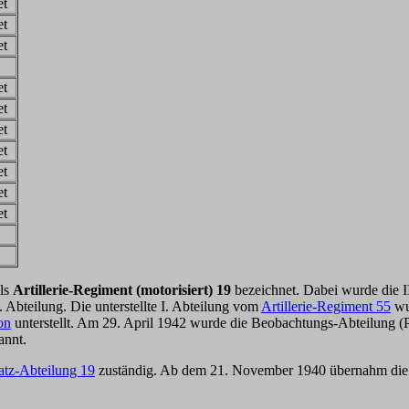
et
et
et
et
et
et
et
et
et
et
als
Artillerie-Regiment (motorisiert) 19
bezeichnet. Dabei wurde die II
 Abteilung. Die unterstellte I. Abteilung vom
Artillerie-Regiment 55
wu
on
unterstellt. Am 29. April 1942 wurde die Beobachtungs-Abteilung (Pz
nnt.
satz-Abteilung 19
zuständig. Ab dem 21. November 1940 übernahm di