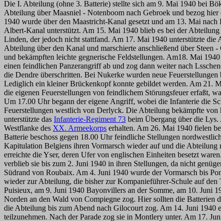
Die I. Abteilung (ohne 3. Batterie) stellte sich am 9. Mai 1940 bei
Abteilung über Maasniel - Notenboom nach Gebroek und bezog hier 
1940 wurde über den Maastricht-Kanal gesetzt und am 13. Mai nach 
Albert-Kanal unterstützt. Am 15. Mai 1940 blieb es bei der Abteilun
Linden, der jedoch nicht stattfand. Am 17. Mai 1940 unterstützte die
Abteilung über den Kanal und marschierte anschließend über Steen - 
und bekämpften leichte gegnerische Feldstellungen. Am18. Mai 1940 
einen feindlichen Panzerangriff ab und zog dann weiter nach Lssche
die Dendre überschritten. Bei Nukerke wurden neue Feuerstellungen b
Lediglich ein kleiner Brückenkopf konnte gebildet werden. Am 21. 
die eigenen Feuerstellungen von feindlichem Störungsfeuer erfaßt, w
Um 17.00 Uhr begann der eigene Angriff, wobei die Infanterie die S
Feuerstellungen westlich von Derlyck. Die Abteilung bekämpfte von
unterstützte das
Infanterie-Regiment 73
beim Übergang über die Lys.
Westflanke des
XX. Armeekorps
erhalten. Am 26. Mai 1940 fielen bei
Batterie beschoss gegen 18.00 Uhr feindliche Stellungen nordwestlic
Kapitulation Belgiens ihren Vormarsch wieder auf und die Abteilung 
erreichte die Yser, deren Ufer von englischen Einheiten besetzt ware
verblieb sie bis zum 2. Juni 1940 in ihren Stellungen, da nicht gen
Südrand von Roubaix. Am 4. Juni 1940 wurde der Vormarsch bis Pont a 
wieder zur Abteilung, die bisher zur Kompanieführer-Schule auf de
Puisieux, am 9. Juni 1940 Bayonvillers an der Somme, am 10. Juni 19
Norden an den Wald von Compiegne zog. Hier sollten die Batterien 
die Abteilung bis zum Abend nach Gilocourt zog. Am 14. Juni 1940 e
teilzunehmen. Nach der Parade zog sie in Montlery unter. Am 17. Jun