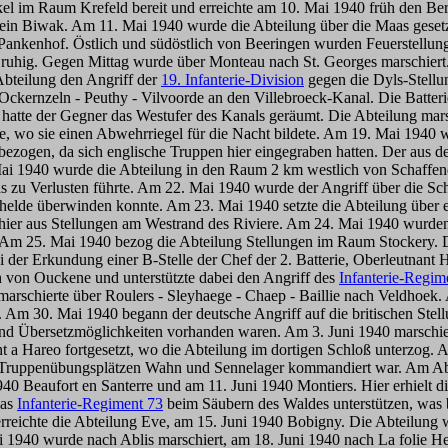
 Bökel im Raum Krefeld bereit und erreichte am 10. Mai 1940 früh den 
ein Biwak. Am 11. Mai 1940 wurde die Abteilung über die Maas geset
Pankenhof. Östlich und südöstlich von Beeringen wurden Feuerstellu
g ruhig. Gegen Mittag wurde über Monteau nach St. Georges marschiert.
 Abteilung den Angriff der
19. Infanterie-Division
gegen die Dyls-Stellu
Ockernzeln - Peuthy - Vilvoorde an den Villebroeck-Kanal. Die Batter
hatte der Gegner das Westufer des Kanals geräumt. Die Abteilung mar
ne, wo sie einen Abwehrriegel für die Nacht bildete. Am 19. Mai 1940 
ezogen, da sich englische Truppen hier eingegraben hatten. Der aus d
Mai 1940 wurde die Abteilung in den Raum 2 km westlich von Schaffen
as zu Verlusten führte. Am 22. Mai 1940 wurde der Angriff über die Sc
chelde überwinden konnte. Am 23. Mai 1940 setzte die Abteilung über
 hier aus Stellungen am Westrand des Riviere. Am 24. Mai 1940 wurde
 Am 25. Mai 1940 bezog die Abteilung Stellungen im Raum Stockery.
 der Erkundung einer B-Stelle der Chef der 2. Batterie, Oberleutnant H
h von Ouckene und unterstützte dabei den Angriff des
Infanterie-Regim
marschierte über Roulers - Sleyhaege - Chaep - Baillie nach Veldhoek
n. Am 30. Mai 1940 begann der deutsche Angriff auf die britischen Stel
ügend Übersetzmöglichkeiten vorhanden waren. Am 3. Juni 1940 marschie
Hareo fortgesetzt, wo die Abteilung im dortigen Schloß unterzog. Am 7
n Truppenübungsplätzen Wahn und Sennelager kommandiert war. Am Aben
40 Beaufort en Santerre und am 11. Juni 1940 Montiers. Hier erhielt d
das
Infanterie-Regiment 73
beim Säubern des Waldes unterstützen, was be
rreichte die Abteilung Eve, am 15. Juni 1940 Bobigny. Die Abteilung 
i 1940 wurde nach Ablis marschiert, am 18. Juni 1940 nach La folie He