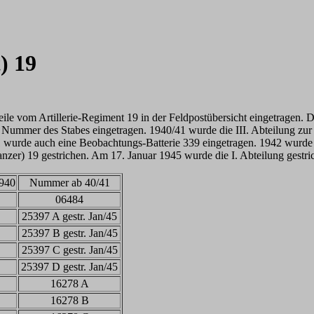
) 19
e vom Artillerie-Regiment 19 in der Feldpostübersicht eingetragen. 
r Nummer des Stabes eingetragen. 1940/41 wurde die III. Abteilung zu
41 wurde auch eine Beobachtungs-Batterie 339 eingetragen. 1942 wurde
zer) 19 gestrichen. Am 17. Januar 1945 wurde die I. Abteilung gestri
940
Nummer ab 40/41
06484
25397 A gestr. Jan/45
25397 B gestr. Jan/45
25397 C gestr. Jan/45
25397 D gestr. Jan/45
16278 A
16278 B