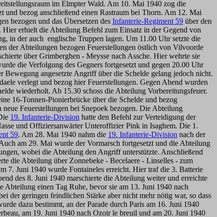
Bereitstellungsraum im Elmpter Wald. Am 10. Mai 1940 zog die
zt und bezog anschließend einen Rastraum bei Thorn. Am 12. Mai
ngen bezogen und das Übersetzen des
Infanterie-Regiment 59
über den
 Hier erhielt die Abteilung Befehl zum Einsatz in der Gegend von
ng, in der auch englische Truppen lagen. Um 11.00 Uhr setzte die
ien der Abteilungen bezogen Feuerstellungen östlich von Vilvoorde
schierte über Grimberghen - Meysse nach Assche. Hier wehrte sie
wurde die Verfolgung des Gegners fortgesetzt und gegen 20.00 Uhr
er Bewegung angesetzte Angriff über die Schelde gelang jedoch nicht.
daele verlegt und bezog hier Feuerstellungen. Gegen Abend wurden
helde wiederholt. Ab 15.30 schoss die Abteilung Vorbereitungsfeuer.
 eine 16-Tonnen-Pionierbrücke über die Schelde und bezog
n neue Feuerstellungen bei Snepoek bezogen. Die Abteilung
 Die
19. Infanterie-Division
hatte den Befehl zur Verteidigung der
asse und Offiziersanwärter Unteroffizier Pink in Isaghem. Die 1.
ent 59
. Am 28. Mai 1940 nahm die
19. Infanterie-Division
nach der
. Auch am 29. Mai wurde der Vormarsch fortgesetzt und die Abteilung
lungen, wobei die Abteilung den Angriff unterstützte. Anschließend
rte die Abteilung über Zonnebeke - Becelaere - Linselles - zum
. Juni 1940 wurde Fontaineles erreicht. Hier traf die 3. Batterie
d des 8. Juni 1940 marschierte die Abteilung weiter und erreichte
ie Abteilung einen Tag Ruhe, bevor sie am 13. Juni 1940 nach
i der geringen feindlichen Stärke aber nicht mehr nötig war, so dass
wurde dazu bestimmt, an der Parade durch Paris am 16. Juni 1940
rbeau, am 19. Juni 1940 nach Ozoir le breuil und am 20. Juni 1940