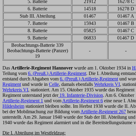
5. Batterie
21912
16278 C
6. Batterie
14518
16278 D
Stab III. Abteilung
01467
01467 A
7. Batterie
15943
01467 B
8. Batterie
05825
01467 C
9. Batterie
06833
01467 D
Beobachtungs-Batterie 339
Beobachtungs-Batterie (Panzer)
-
-
19
Das
Artillerie-Regiment Hannover
wurde am 1. Oktober 1934 in
H
Teilung vom
6. (
Preuß.
) Artillerie-Regiment
. Die I. Abteilung entst
entstand durch Abgaben vom
6. (
Preuß.
) Artillerie-Regiment
und wur
Regiment
und wurde in
Celle
, damals ebenfalls
Wehrkreis VI
, statio
Wehrkreis VI
, stationiert. Am 15. Oktober 1935 wurde das Regimen
Regiment unterstand jetzt der
19. Infanterie-Division
. Am 6. Oktober 
Artillerie-Regiment 1
und vom
Artillerie-Regiment 6
eine neue I. Abte
Hildesheim
stationiert bleiben sollte. Im Herbst 1938 wurde die II. A
bei der Mobilmachung zur Bildung vom
Artillerie-Regiment 267
hera
unterstellt. Am 29. Januar 1940 wurde der Stab der III. Abteilung und
1940 wurde das Regiment alarmiert und in die Bereitstellungsräume v
Die I. Abteilung im Westfeldzug: