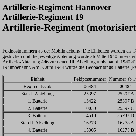
Artillerie-Regiment Hannover
Artillerie-Regiment 19
Artillerie-Regiment (motorisiert
Feldpostnummern ab der Mobilmachung: Die Einheiten wurden als Teil
gestrichen und die jeweilige Abteilung wurde ab Mitte 1940 unter de
Artillerie-Abteilung 446 zur neuen III. Abteilung umbenannt. 1940/
19 umbenannt. Am 5. Juni 1944 wurde die Beobachtungs-Batterie (Pan
Einheit
Feldpostnummer
Nummer ab 1
Regimentsstab
06484
06484
Stab I. Abteilung
25397
25397 A
1. Batterie
13422
25397 B
2. Batterie
10030
25397 C
3. Batterie
14510
25397 D
Stab II. Abteilung
16278
16278 A
4. Batterie
15305
16278 B