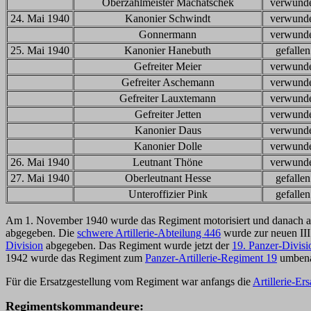
Oberzahlmeister Machatschek
verwund
24. Mai 1940
Kanonier Schwindt
verwund
Gonnermann
verwund
25. Mai 1940
Kanonier Hanebuth
gefallen
Gefreiter Meier
verwund
Gefreiter Aschemann
verwund
Gefreiter Lauxtemann
verwund
Gefreiter Jetten
verwund
Kanonier Daus
verwund
Kanonier Dolle
verwund
26. Mai 1940
Leutnant Thöne
verwund
27. Mai 1940
Oberleutnant Hesse
gefallen
Unteroffizier Pink
gefallen
Am 1. November 1940 wurde das Regiment motorisiert und danach 
abgegeben. Die
schwere Artillerie-Abteilung 446
wurde zur neuen III.
Division
abgegeben. Das Regiment wurde jetzt der
19. Panzer-Divisi
1942 wurde das Regiment zum
Panzer-Artillerie-Regiment 19
umbena
Für die Ersatzgestellung vom Regiment war anfangs die
Artillerie-Er
Regimentskommandeure: