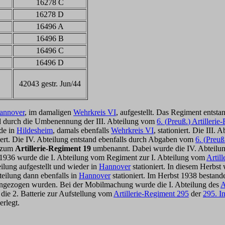
16278 C
16278 D
16496 A
16496 B
16496 C
16496 D
42043 gestr. Jun/44
annover
, im damaligen
Wehrkreis VI
, aufgestellt. Das Regiment entst
and durch die Umbenennung der III. Abteilung vom
6. (
Preuß.
) Artilleri
de in
Hildesheim
, damals ebenfalls
Wehrkreis VI
, stationiert. Die III
niert. Die IV. Abteilung entstand ebenfalls durch Abgaben vom
6. (
Preuß
t zum
Artillerie-Regiment 19
umbenannt. Dabei wurde die IV. Abteilun
1936 wurde die I. Abteilung vom Regiment zur I. Abteilung vom
Artil
ilung aufgestellt und wieder in
Hannover
stationiert. In diesem Herbst 
bteilung dann ebenfalls in
Hannover
stationiert. Im Herbst 1938 bestan
ngezogen wurden. Bei der Mobilmachung wurde die I. Abteilung des
A
 die 2. Batterie zur Aufstellung vom
Artillerie-Regiment 295
der
295. I
erlegt.