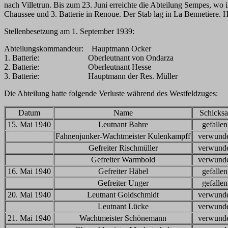
nach Villetrun. Bis zum 23. Juni erreichte die Abteilung Sempes, wo 
Chaussee und 3. Batterie in Renoue. Der Stab lag in La Bennetiere. H
Stellenbesetzung am 1. September 1939:
Abteilungskommandeur: Hauptmann Ocker
1. Batterie: Oberleutnant von Ondarza
2. Batterie: Oberleutnant Hesse
3. Batterie: Hauptmann der Res. Müller
Die Abteilung hatte folgende Verluste während des Westfeldzuges:
Datum
Name
Schicksa
15. Mai 1940
Leutnant Bahre
gefallen
Fahnenjunker-Wachtmeister Kulenkampff
verwund
Gefreiter Rischmüller
verwund
Gefreiter Warmbold
verwund
16. Mai 1940
Gefreiter Häbel
gefallen
Gefreiter Unger
gefallen
20. Mai 1940
Leutnant Goldschmidt
verwund
Leutnant Lücke
verwund
21. Mai 1940
Wachtmeister Schönemann
verwund