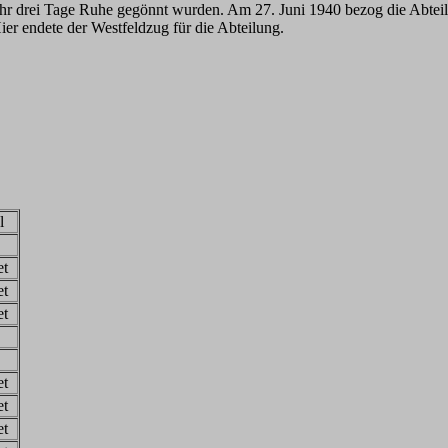
ihr drei Tage Ruhe gegönnt wurden. Am 27. Juni 1940 bezog die Abteilun
ier endete der Westfeldzug für die Abteilung.
l
et
et
et
et
et
et