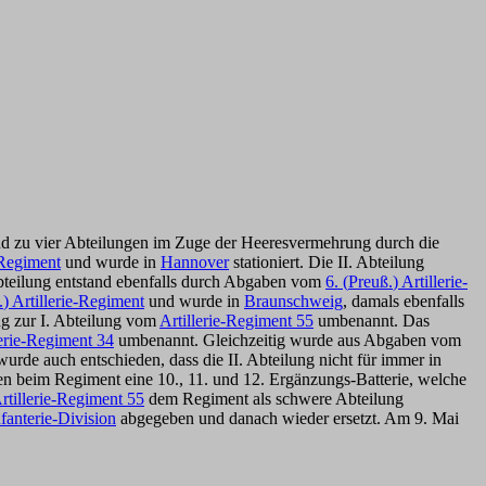
and zu vier Abteilungen im Zuge der Heeresvermehrung durch die
e-Regiment
und wurde in
Hannover
stationiert. Die II. Abteilung
. Abteilung entstand ebenfalls durch Abgaben vom
6. (
Preuß.
) Artillerie-
.
) Artillerie-Regiment
und wurde in
Braunschweig
, damals ebenfalls
g zur I. Abteilung vom
Artillerie-Regiment 55
umbenannt. Das
lerie-Regiment 34
umbenannt. Gleichzeitig wurde aus Abgaben vom
wurde auch entschieden, dass die II. Abteilung nicht für immer in
den beim Regiment eine 10., 11. und 12. Ergänzungs-Batterie, welche
rtillerie-Regiment 55
dem Regiment als schwere Abteilung
nfanterie-Division
abgegeben und danach wieder ersetzt. Am 9. Mai