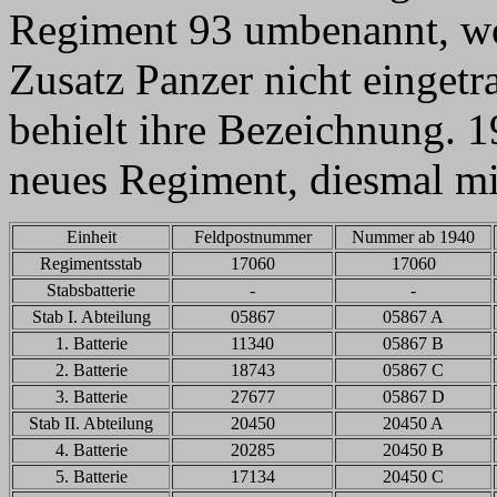
Regiment 93 umbenannt, wob
Zusatz Panzer nicht eingetr
behielt ihre Bezeichnung. 
neues Regiment, diesmal mi
Einheit
Feldpostnummer
Nummer ab 1940
Regimentsstab
17060
17060
Stabsbatterie
-
-
Stab I. Abteilung
05867
05867 A
1. Batterie
11340
05867 B
2. Batterie
18743
05867 C
3. Batterie
27677
05867 D
Stab II. Abteilung
20450
20450 A
4. Batterie
20285
20450 B
5. Batterie
17134
20450 C