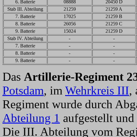
6. Batterie
08888
20450 D
Stab III. Abteilung
21259
21259 A
7. Batterie
17025
21259 B
8. Batterie
26056
21259 C
9. Batterie
15024
21259 D
Stab IV. Abteilung
-
-
7. Batterie
-
-
8. Batterie
-
-
9. Batterie
-
-
Das
Artillerie-Regiment 2
Potsdam
, im
Wehrkreis III
,
Regiment wurde durch Abg
Abteilung 1
aufgestellt und
Die III. Abteilung vom Re