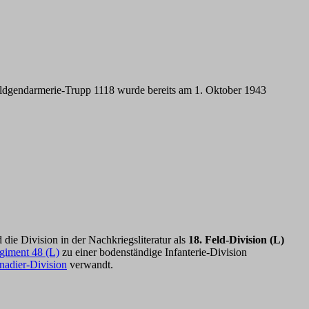
Feldgendarmerie-Trupp 1118 wurde bereits am 1. Oktober 1943
e Division in der Nachkriegsliteratur als
18. Feld-Division (L)
giment 48 (L)
zu einer bodenständige Infanterie-Division
nadier-Division
verwandt.