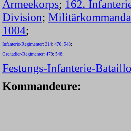
Armeekorps
;
162. Infanteri
Division
;
Militärkommanda
1004
;
Infanterie-Regimenter
:
314
;
478
;
548
;
Grenadier-Regimenter
:
478
;
548
;
Festungs-Infanterie-Bataill
Kommandeure: