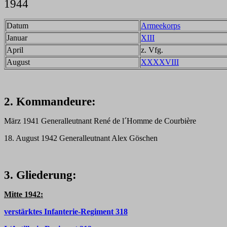
1944
Datum
Armeekorps
Januar
XIII
April
z. Vfg.
August
XXXXVIII
2. Kommandeure:
März 1941 Generalleutnant René de l´Homme de Courbière
18. August 1942 Generalleutnant Alex Göschen
3. Gliederung:
Mitte 1942:
verstärktes Infanterie-Regiment 318