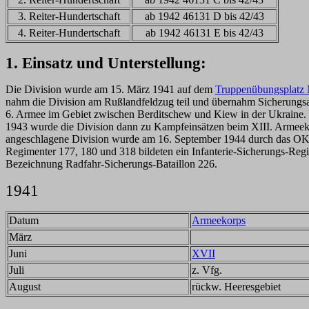
3. Reiter-Hundertschaft
ab 1942 46131 D bis 42/43
4. Reiter-Hundertschaft
ab 1942 46131 E bis 42/43
1. Einsatz und Unterstellung:
Die Division wurde am 15. März 1941 auf dem
Truppenübungsplatz
nahm die Division am Rußlandfeldzug teil und übernahm Sicherungsau
6. Armee im Gebiet zwischen Berditschew und Kiew in der Ukraine.
1943 wurde die Division dann zu Kampfeinsätzen beim XIII. Armeek
angeschlagene Division wurde am 16. September 1944 durch das OK
Regimenter 177, 180 und 318 bildeten ein Infanterie-Sicherungs-Reg
Bezeichnung Radfahr-Sicherungs-Bataillon 226.
1941
Datum
Armeekorps
März
Juni
XVII
Juli
z. Vfg.
August
rückw. Heeresgebiet