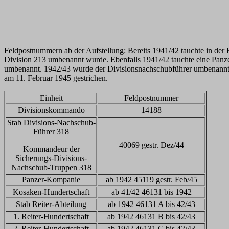
Feldpostnummern ab der Aufstellung: Bereits 1941/42 tauchte in der 
Division 213 umbenannt wurde. Ebenfalls 1941/42 tauchte eine Panz
umbenannt. 1942/43 wurde der Divisionsnachschubführer umbenann
am 11. Februar 1945 gestrichen.
Einheit
Feldpostnummer
Divisionskommando
14188
Stab Divisions-Nachschub-
Führer 318
40069 gestr. Dez/44
Kommandeur der
Sicherungs-Divisions-
Nachschub-Truppen 318
Panzer-Kompanie
ab 1942 45119 gestr. Feb/45
Kosaken-Hundertschaft
ab 41/42 46131 bis 1942
Stab Reiter-Abteilung
ab 1942 46131 A bis 42/43
1. Reiter-Hundertschaft
ab 1942 46131 B bis 42/43
2. Reiter-Hundertschaft
ab 1942 46131 C bis 42/43