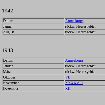
1942
Datum
Armeekorps
Januar
rückw. Heeresgebiet
August
rückw. Heeresgebiet
1943
Datum
Armeekorps
Januar
rückw. Heeresgebiet
März
rückw. Heeresgebiet
Oktober
VII
November
XXXXVIII
Dezember
XIII