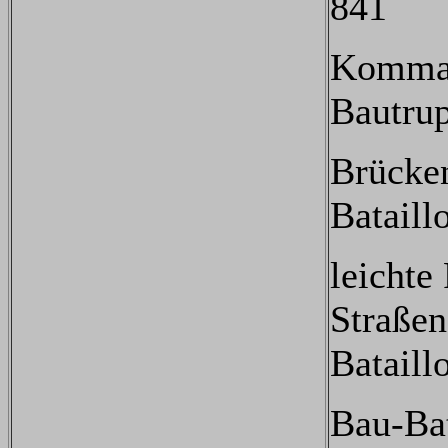
841
Komman
Bautru
Brücke
Bataill
leichte
Straße
Bataill
Bau-Bat