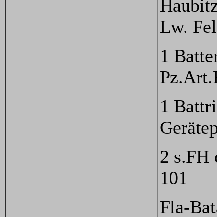
Haubitz
Lw. Fel
1 Batte
Pz.Art.
1 Battri
Gerätep
2 s.FH 
101
Fla-Bat