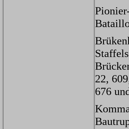
Pionier
Bataill
Brüken
Staffel
Brücke
22, 609
676 und
Komman
Bautru