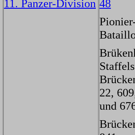
11. Panzer-Division
48
Pionier
Bataill
Brüken
Staffel
Brücke
22, 609
und 67
Brücke