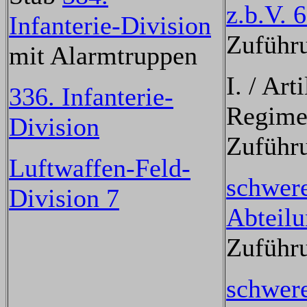
z.b.V. 
Infanterie-Division
Zuführ
mit Alarmtruppen
I. / Arti
336. Infanterie-
Regimen
Division
Zuführ
Luftwaffen-Feld-
schwere
Division 7
Abteil
Zuführ
schwere