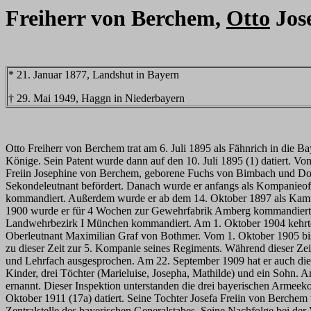
Freiherr von Berchem,
Otto
Jos
* 21. Januar 1877, Landshut in Bayern
† 29. Mai 1949, Haggn in Niederbayern
Otto Freiherr von Berchem trat am 6. Juli 1895 als Fähnrich in die
Könige. Sein Patent wurde dann auf den 10. Juli 1895 (1) datiert
Freiin Josephine von Berchem, geborene Fuchs von Bimbach und Do
Sekondeleutnant befördert. Danach wurde er anfangs als Kompanieoff
kommandiert. Außerdem wurde er ab dem 14. Oktober 1897 als Kamm
1900 wurde er für 4 Wochen zur Gewehrfabrik Amberg kommandiert. 
Landwehrbezirk I München kommandiert. Am 1. Oktober 1904 kehrte e
Oberleutnant Maximilian Graf von Bothmer. Vom 1. Oktober 1905 bis
zu dieser Zeit zur 5. Kompanie seines Regiments. Während dieser Z
und Lehrfach ausgesprochen. Am 22. September 1909 hat er auch die 
Kinder, drei Töchter (Marieluise, Josepha, Mathilde) und ein Sohn
ernannt. Dieser Inspektion unterstanden die drei bayerischen Armee
Oktober 1911 (17a) datiert. Seine Tochter Josefa Freiin von Berche
Zentralstelle des bayerischen Generalstabes. Seine Nachfolge bei der