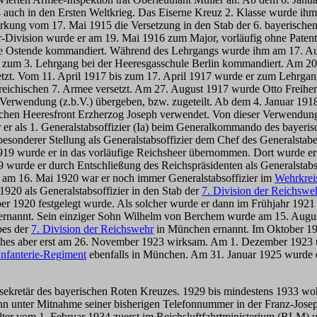
ch in den Ersten Weltkrieg. Das Eiserne Kreuz 2. Klasse wurde ihm b
irkung vom 17. Mai 1915 die Versetzung in den Stab der 6. bayerisc
r-Division wurde er am 19. Mai 1916 zum Major, vorläufig ohne Paten
hule Ostende kommandiert. Während des Lehrgangs wurde ihm am 17. Au
zum 3. Lehrgang bei der Heeresgasschule Berlin kommandiert. Am 2
versetzt. Vom 11. April 1917 bis zum 17. April 1917 wurde er zum Leh
rreichischen 7. Armee versetzt. Am 27. August 1917 wurde Otto Freihe
Verwendung (z.b.V.) übergeben, bzw. zugeteilt. Ab dem 4. Januar 1918
chen Heeresfront Erzherzog Joseph verwendet. Von dieser Verwendung
r er als 1. Generalstabsoffizier (Ia) beim Generalkommando des bayer
besonderer Stellung als Generalstabsoffizier dem Chef des Generalstab
19 wurde er in das vorläufige Reichsheer übernommen. Dort wurde er
wurde er durch Entschließung des Reichspräsidenten als Generalstabs
r am 16. Mai 1920 war er noch immer Generalstabsoffizier im
Wehrkre
20 als Generalstabsoffizier in den Stab der
7. Division der Reichswe
ober 1920 festgelegt wurde. Als solcher wurde er dann im Frühjahr 192
rnannt. Sein einziger Sohn Wilhelm von Berchem wurde am 15. Augus
bes der
7. Division der Reichswehr
in München ernannt. Im Oktober 
sches aber erst am 26. November 1923 wirksam. Am 1. Dezember 1923 ü
Infanterie-Regiment
ebenfalls in München. Am 31. Januar 1925 wurde er
kretär des bayerischen Roten Kreuzes. 1929 bis mindestens 1933 wohn
 unter Mitnahme seiner bisherigen Telefonnummer in der Franz-Joseph
alter vom 1. Februar 1934 zuerst im Reichsluftfahrtministerium (RLM)