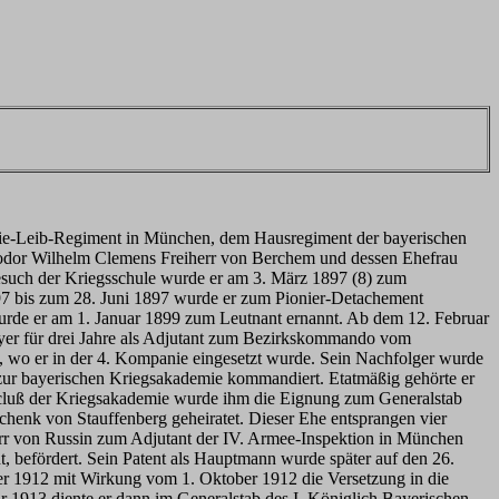
terie-Leib-Regiment in München, dem Hausregiment der bayerischen
eodor Wilhelm Clemens Freiherr von Berchem und dessen Ehefrau
uch der Kriegsschule wurde er am 3. März 1897 (8) zum
897 bis zum 28. Juni 1897 wurde er zum Pionier-Detachement
de er am 1. Januar 1899 zum Leutnant ernannt. Ab dem 12. Februar
er für drei Jahre als Adjutant zum Bezirkskommando vom
 wo er in der 4. Kompanie eingesetzt wurde. Sein Nachfolger wurde
zur bayerischen Kriegsakademie kommandiert. Etatmäßig gehörte er
bscluß der Kriegsakademie wurde ihm die Eignung zum Generalstab
henk von Stauffenberg geheiratet. Dieser Ehe entsprangen vier
err von Russin zum Adjutant der IV. Armee-Inspektion in München
, befördert. Sein Patent als Hauptmann wurde später auf den 26.
ber 1912 mit Wirkung vom 1. Oktober 1912 die Versetzung in die
ar 1913 diente er dann im Generalstab des I. Königlich Bayerischen