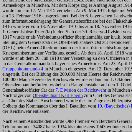
Armeekorps in München. Mit dem Korps zog er Anfang August 1914 au
wurde ihm am 17. Mai 1915 verliehen. Am 9. Mai 1915 folgte mit W
am 23. Februar 1916 ausgezeichnet. Bei der 6. bayerischen Landweh
zum Informationslehrgang für Generalstabsoffiziere bei der Flaksc
1916 wurde er vom 13. November 1916 bis zum 18. November 1916 
1. Generalstabsoffizier (Ia) in den Stab der 39. Reserve-Division 
1917 wurde er als Verbindungsoffizier überplanmäßig zur k.u.k. öste
Stellung dem Generalstab des Oberbefehlshabers Ost zur besonderen 
(OHL) beim Armee-Oberkommando der k.u.k. österreichisch-ungaris
Kriegsministerium zur Verfügung gestellt. Ab dem 18. April 1918 wa
wurde er ab dem 20. Juli 1918 unter Versetzung zu den Offizieren in 
in das Generalkommando I. bayerisches Armeekorps. Am 23. April 19
Gruppenkommando 4
in München eingesetzt. Am 12. Dezember 1919 
eingeteilt. Bei der Bildung des 200.000 Mann Heeres der Reichsweh
100.000 Mann-Heeres der Reichswehr wurde er dann am 1. Oktober 19
Oberstleutnant befördert, wobei sein Rangdienstalter auf den 1. Okt
Generalstabsoffizier (Ia) der
7. Division der Reichswehr
in München e
Nachfolger von
Oberstleutnant Karl Eberth
zum Chef des Generalsta
als Chef des Stabes. Anscheinend wurde dies im Zuge des Hitlerput
Colberg das Kommando über das I. Bataillon vom
19. (Bayerisches) 
der Reichswehr entlassen.
Nach seinem Ausscheiden wurde Otto Freiherr von Berchem Generalse
Telefonnummer 34087 hatte. 1934 bis mindestens 1943 wohnte er dann
Luftwaffe ein und wurde als Oberstleutnat (E) mit einem Rangdienst