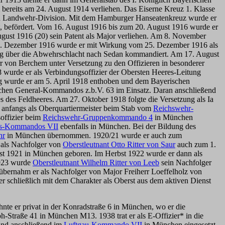
ereits am 24. August 1914 verliehen. Das Eiserne Kreuz 1. Klasse
hen Landwehr-Division. Mit dem Hamburger Hanseatenkreuz wurde er
t, befördert. Vom 16. August 1916 bis zum 20. August 1916 wurde er
gust 1916 (20) sein Patent als Major verliehen. Am 8. November
0. Dezember 1916 wurde er mit Wirkung vom 25. Dezember 1916 als
rgang über die Abwehrschlacht nach Sedan kommandiert. Am 17. August
rr von Berchem unter Versetzung zu den Offizieren in besonderer
 wurde er als Verbindungsoffizier der Obersten Heeres-Leitung
 wurde er am 5. April 1918 enthoben und dem Bayerischen
ischen General-Kommandos z.b.V. 63 im Einsatz. Daran anschließend
es des Feldheeres. Am 27. Oktober 1918 folgte die Versetzung als Ia
 anfangs als Oberquartiermeister beim Stab vom
Reichswehr-
offizier beim
Reichswehr-Gruppenkommando 4
in München
is-Kommandos VII
ebenfalls in München. Bei der Bildung des
hr
in München übernommen. 1920/21 wurde er auch zum
1 als Nachfolger von
Oberstleutnant Otto Ritter von Saur
auch zum 1.
t 1921 in München geboren. Im Herbst 1922 wurde er dann als
1923 wurde
Oberstleutnant Wilhelm Ritter von Leeb
sein Nachfolger
bernahm er als Nachfolger von Major Freiherr Loeffelholz von
 schließlich mit dem Charakter als Oberst aus dem aktiven Dienst
te er privat in der Konradstraße 6 in München, wo er die
-Straße 41 in München M13. 1938 trat er als E-Offizier* in die
 und anschließend im
Luftgau-Kommando VII
in München eingesetzt.