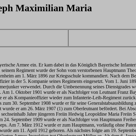
eph Maximilian Maria
 Bayerische Armee ein. Er kam dabei in das Königlich Bayerische Infan
. Von seinem Regiment wurde der Sohn vom verstorbenen Hauptmann Th
rnheim am 1. März 1896 zur Kriegsschule kommandiert. Nach dem Bes
izier in der 5. Kompanie seines Regiments eingesetzt. Vom 1. Juni 1
erjunker verwendet. Durch die Umbenennung seines Dienstgrades wur
Am 1. Oktober 1901 wurde er als Nachfolger von Leutnant Franz Bay
r als Kompanieoffizier wieder zum Infanterie-Leib-Regiment zurück,
 zum 30. September 1908 wurde er für seine Generalstabsausbildung 
eit wurde er am 26. März 1907 (1) zum Oberleutnant befördert. Bei A
sechseinhalb Jahre jüngeren Freiin Hedwig Leopoldine Maria Freiin Sc
. Am 24. September 1909 wurde er als Nachfolger von Hauptmann Freih
korps. Am 7. März 1912 wurde er zum Hauptmann, vorläufig ohne Patent
m wurde am 11. April 1912 geboren. Als nächstes folgte am 19. Septem
 Vierten Armee-Inspektion trat Oberleutnant Müller an. Ab dem 6. Janu