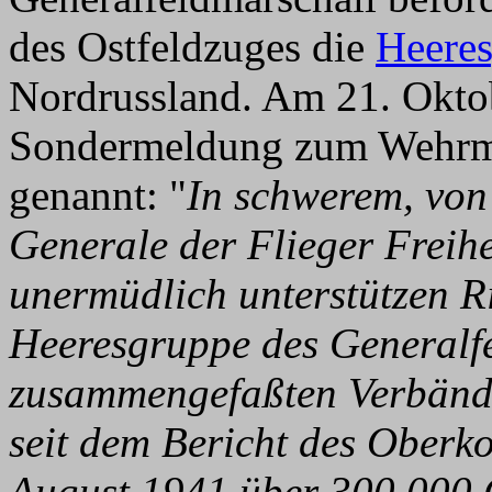
des Ostfeldzuges die
Heere
Nordrussland. Am 21. Oktob
Sondermeldung zum Wehrma
genannt: "
In schwerem, von
Generale der Flieger Freih
unermüdlich unterstützen R
Heeresgruppe des Generalfe
zusammengefaßten Verbände
seit dem Bericht des Ober
August 1941 über 300.000 