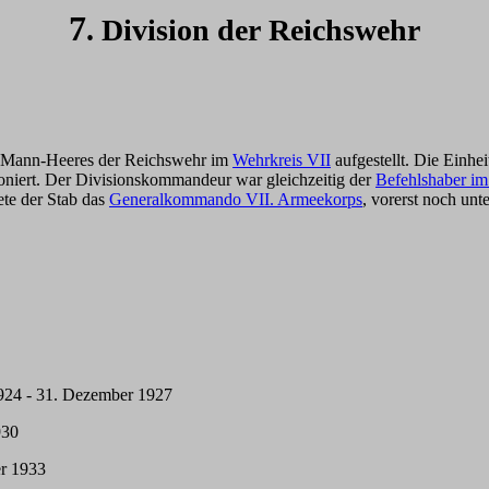
7
. Division der Reichswehr
0 Mann-Heeres der Reichswehr im
Wehrkreis VII
aufgestellt. Die Einh
tioniert. Der Divisionskommandeur war gleichzeitig der
Befehlshaber im
ete der Stab das
Generalkommando VII. Armeekorps
, vorerst noch un
924 - 31. Dezember 1927
930
er 1933