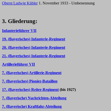
Oberst Ludwig Kübler
1. November 1933 - Umbenennung
3. Gliederung:
Infanterieführer VII
19. (Bayerisches) Infanterie-Regiment
20. (Bayerisches) Infanterie-Regiment
21. (Bayerisches) Infanterie-Regiment
Artillerieführer VII
7. (Bayerisches) Artillerie-Regiment
7. (Bayerisches) Pionier-Bataillon
17. (Bayerisches) Reiter-Regiment
(bis 1927)
7. (Bayerische) Nachrichten-Abteilung
7. (Bayerische) Kraftfahr-Abteilung