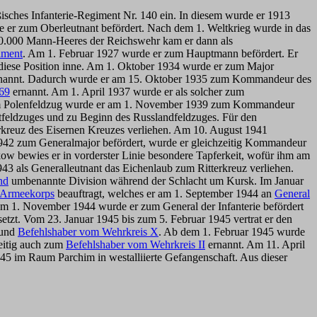
ßisches Infanterie-Regiment Nr. 140 ein. In diesem wurde er 1913
e er zum Oberleutnant befördert. Nach dem 1. Weltkrieg wurde in das
0.000 Mann-Heeres der Reichswehr kam er dann als
giment
. Am 1. Februar 1927 wurde er zum Hauptmann befördert. Er
 diese Position inne. Am 1. Oktober 1934 wurde er zum Major
nannt. Dadurch wurde er am 15. Oktober 1935 zum Kommandeur des
 69
ernannt. Am 1. April 1937 wurde er als solcher zum
h dem Polenfeldzug wurde er am 1. November 1939 zum Kommandeur
tfeldzuges und zu Beginn des Russlandfeldzuges. Für den
rkreuz des Eisernen Kreuzes verliehen. Am 10. August 1941
1942 zum Generalmajor befördert, wurde er gleichzeitig Kommandeur
w bewies er in vorderster Linie besondere Tapferkeit, wofür ihm am
43 als Generalleutnant das Eichenlaub zum Ritterkreuz verliehen.
nd
umbenannte Division während der Schlacht um Kursk. Im Januar
 Armeekorps
beauftragt, welches er am 1. September 1944 an
General
 1. November 1944 wurde er zum General der Infanterie befördert
etzt. Vom 23. Januar 1945 bis zum 5. Februar 1945 vertrat er den
und
Befehlshaber vom Wehrkreis X
. Ab dem 1. Februar 1945 wurde
zeitig auch zum
Befehlshaber vom Wehrkreis II
ernannt. Am 11. April
5 im Raum Parchim in westalliierte Gefangenschaft. Aus dieser