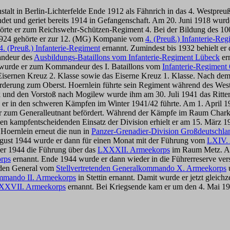
stalt in Berlin-Lichterfelde Ende 1912 als Fähnrich in das 4. Westpreu
det und geriet bereits 1914 in Gefangenschaft. Am 20. Juni 1918 wurd
rte er zum Reichswehr-Schützen-Regiment 4. Bei der Bildung des 10
1924 gehörte er zur 12. (MG) Kompanie vom
4. (Preuß.) Infanterie-Re
4. (Preuß.) Infanterie-Regiment
ernannt. Zumindest bis 1932 behielt er
andeur des
Ausbildungs-Bataillons vom Infanterie-Regiment Lübeck
er
 wurde er zum Kommandeur des I. Bataillons vom
Infanterie-Regiment
um Eisernen Kreuz 2. Klasse sowie das Eiserne Kreuz 1. Klasse. Nac
örderung zum Oberst. Hoernlein führte sein Regiment während des Wes
 und den Vorstoß nach Mogilew wurde ihm am 30. Juli 1941 das Ritte
s er in den schweren Kämpfen im Winter 1941/42 führte. Am 1. April 
r zum Generalleutnant befördert. Während der Kämpfe im Raum Charko
n kampfentscheidenden Einsatz der Division erhielt er am 15. März 19
 Hoernlein erneut die nun in
Panzer-Grenadier-Division Großdeutschla
gust 1944 wurde er dann für einen Monat mit der Führung vom
LXIV.
er 1944 die Führung über das
LXXXII. Armeekorps
im Raum Metz. Am
rps
ernannt. Ende 1944 wurde er dann wieder in die Führerreserve vers
nden General vom
Stellvertretenden Generalkommando X. Armeekorps
ommando II. Armeekorps
in Stettin ernannt. Damit wurde er jetzt gleich
XXVII. Armeekorps
ernannt. Bei Kriegsende kam er um den 4. Mai 194