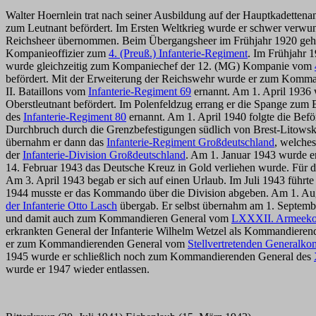
Walter Hoernlein trat nach seiner Ausbildung auf der Hauptkadettenan
zum Leutnant befördert. Im Ersten Weltkrieg wurde er schwer verwun
Reichsheer übernommen. Beim Übergangsheer im Frühjahr 1920 gehö
Kompanieoffizier zum
4. (Preuß.) Infanterie-Regiment
. Im Frühjahr 
wurde gleichzeitig zum Kompaniechef der 12. (MG) Kompanie vom
befördert. Mit der Erweiterung der Reichswehr wurde er zum Komm
II. Bataillons vom
Infanterie-Regiment 69
ernannt. Am 1. April 1936
Oberstleutnant befördert. Im Polenfeldzug errang er die Spange z
des
Infanterie-Regiment 80
ernannt. Am 1. April 1940 folgte die Bef
Durchbruch durch die Grenzbefestigungen südlich von Brest-Litowsk
übernahm er dann das
Infanterie-Regiment Großdeutschland
, welche
der
Infanterie-Division Großdeutschland
. Am 1. Januar 1943 wurde e
14. Februar 1943 das Deutsche Kreuz in Gold verliehen wurde. Für de
Am 3. April 1943 begab er sich auf einen Urlaub. Im Juli 1943 führte
1944 musste er das Kommando über die Division abgeben. Am 1. Au
der Infanterie Otto Lasch
übergab. Er selbst übernahm am 1. Septemb
und damit auch zum Kommandieren General vom
LXXXII. Armeeko
erkrankten General der Infanterie Wilhelm Wetzel als Kommandiere
er zum Kommandierenden General vom
Stellvertretenden Generalk
1945 wurde er schließlich noch zum Kommandierenden General des
wurde er 1947 wieder entlassen.