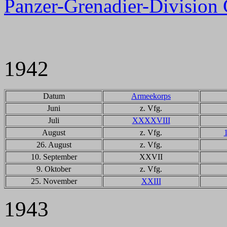
Panzer-Grenadier-Division
1942
Datum
Armeekorps
Juni
z. Vfg.
Juli
XXXXVIII
August
z. Vfg.
26. August
z. Vfg.
10. September
XXVII
9. Oktober
z. Vfg.
25. November
XXIII
1943