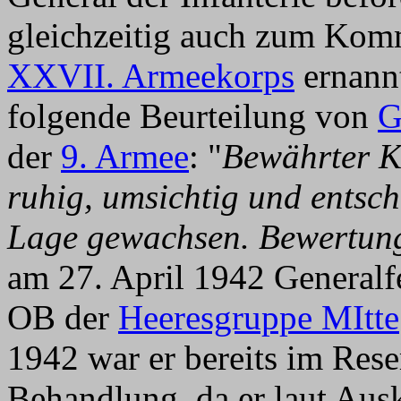
gleichzeitig auch zum Kom
XXVII. Armeekorps
ernannt
folgende Beurteilung von
G
der
9. Armee
: "
Bewährter K
ruhig, umsichtig und entsch
Lage gewachsen. Bewertung
am 27. April 1942 Generalf
OB der
Heeresgruppe MItte
1942 war er bereits im Rese
Behandlung, da er laut Ausk