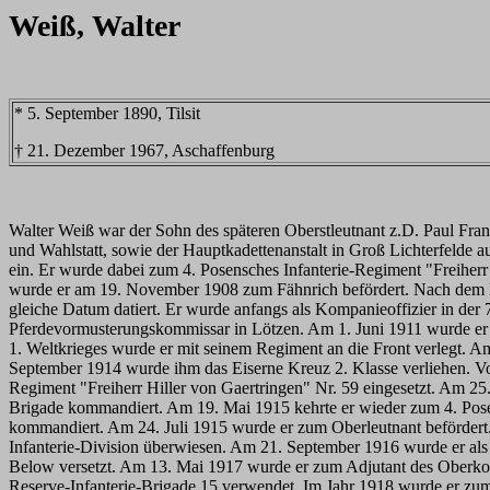
Weiß, Walter
* 5. September 1890, Tilsit
† 21. Dezember 1967, Aschaffenburg
Walter Weiß war der Sohn des späteren Oberstleutnant z.D. Paul Fra
und Wahlstatt, sowie der Hauptkadettenanstalt in Groß Lichterfelde a
ein. Er wurde dabei zum 4. Posensches Infanterie-Regiment "Freiher
wurde er am 19. November 1908 zum Fähnrich befördert. Nach dem B
gleiche Datum datiert. Er wurde anfangs als Kompanieoffizier in der
Pferdevormusterungskommissar in Lötzen. Am 1. Juni 1911 wurde er a
1. Weltkrieges wurde er mit seinem Regiment an die Front verlegt. A
September 1914 wurde ihm das Eiserne Kreuz 2. Klasse verliehen. 
Regiment "Freiherr Hiller von Gaertringen" Nr. 59 eingesetzt. Am 25.
Brigade kommandiert. Am 19. Mai 1915 kehrte er wieder zum 4. Posen
kommandiert. Am 24. Juli 1915 wurde er zum Oberleutnant befördert
Infanterie-Division überwiesen. Am 21. September 1916 wurde er als
Below versetzt. Am 13. Mai 1917 wurde er zum Adjutant des Oberk
Reserve-Infanterie-Brigade 15 verwendet. Im Jahr 1918 wurde er zum 