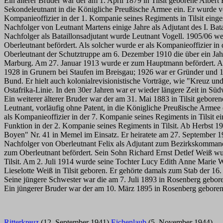
Ein älterer Bruder war der am 1. April 1879 in Tilsit geborene Alber
Sekondeleutnant in die Königliche Preußische Armee ein. Er wurde v
Kompanieoffizier in der 1. Kompanie seines Regiments in Tilsit eing
Nachfolger von Leutnant Martens einige Jahre als Adjutant des I. Bat
Nachfolger als Bataillonsadjutant wurde Leutnant Vogell. 1905/06 we
Oberleutnant befördert. Als solcher wurde er als Kompanieoffizier 
Oberleutnant der Schutztruppe am 6. Dezember 1910 die über ein Jah
Marburg. Am 27. Januar 1913 wurde er zum Hauptmann befördert. Als
1928 in Grunern bei Staufen im Breisgau; 1926 war er Gründer und 1.
Bund. Er hielt auch kolonialrevisionistische Vorträge, wie "Kreu
Ostafrika-Linie. In den 30er Jahren war er wieder längere Zeit in Süd
Ein weiterer älterer Bruder war der am 31. Mai 1883 in Tilsit gebor
Leutnant, vorläufig ohne Patent, in die Königliche Preußische Arme
als Kompanieoffizier in der 7. Kompanie seines Regiments in Tilsit ei
Funktion in der 2. Kompanie seines Regiments in Tilsit. Ab Herbst 19
Boyen" Nr. 41 in Memel im Einsatz. Er heiratete am 27. September 19
Nachfolger von Oberleutnant Felix als Adjutant zum Bezirkskommand
zum Oberleutnant befördert. Sein Sohn Richard Ernst Detlef Weiß wu
Tilsit. Am 2. Juli 1914 wurde seine Tochter Lucy Edith Anne Marie 
Lieselotte Weiß in Tilsit geboren. Er gehörte damals zum Stab der 1
Seine jüngere Schwester war die am 7. Juli 1893 in Rosenberg gebo
Ein jüngerer Bruder war der am 10. März 1895 in Rosenberg gebore
Ritterkreuz
(12. September 1941)
Eichenlaub
(5. November 1944)