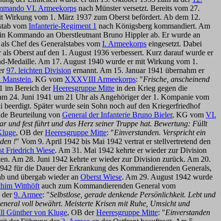
mmando VI. Armeekorps
nach Münster versetzt. Bereits vom 27.
t Wirkung vom 1. März 1937 zum Oberst befördert. Ab dem 12.
sstab vom
Infanterie-Regiment 1
nach Königsberg kommandiert. Am
ein Kommando an Oberstleutnant Bruno Hippler ab. Er wurde an
 als Chef des Generalstabes vom
I. Armeekorps
eingesetzt. Dabei
ls Oberst auf den 1. August 1936 verbessert. Kurz darauf wurde er
and-Medaille. Am 17. August 1940 wurde er mit Wirkung vom 1.
er
97. leichten Division
ernannt. Am 15. Januar 1941 übernahm er
n Manstein
, KG vom
XXXVIII Armeekorps
: "
Frische, anscheinend
1 im Bereich der
Heeresgruppe Mitte
in den Krieg gegen die
t am 24. Juni 1941 um 21 Uhr als Angehöriger der 1. Kompanie vom
i beerdigt. Später wurde sein Sohn noch auf den Kriegerfriedhof
ende Beurteilung von
General der Infanterie Bruno Bieler
, KG vom
VI.
 und fest führt und das Herz seiner Truppe hat. Bewertung: Füllt
Kluge
, OB der
Heeresgruppe Mitte
: "
Einverstanden. Verspricht ein
den !
" Vom 9. April 1942 bis Mai 1942 vertrat er stellvertretend den
t Friedrich Wiese
. Am 31. Mai 1942 kehrte er wieder zur Division
ten. Am 28. Juni 1942 kehrte er wieder zur Division zurück. Am 20.
 1942 für die Dauer der Erkrankung des Kommandierenden Generals,
stab und übergab wieder an
Oberst Wiese
. Am 29. August 1942 wurde
chim Witthöft
auch zum Kommandierenden General vom
 der
9. Armee
: "
Selbstlose, gerade denkende Persönlichkeit. Lebt und
neral voll bewährt. Meisterte Krisen mit Ruhe, Umsicht und
ll Günther von Kluge
, OB der
Heeresgruppe Mitte
: "
Einverstanden