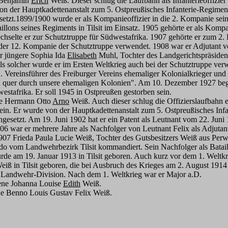
t Benjamin
Erich
Weiß. Dieser schlug die Laufbahn als Infanterieoffizier
on der Hauptkadettenanstalt zum 5. Ostpreußisches Infanterie-Regime
esetzt.1899/1900 wurde er als Kompanieoffizier in die 2. Kompanie sei
aillons seines Regiments in Tilsit im Einsatz. 1905 gehörte er als Kom
chselte er zur Schutztruppe für Südwestafrika. 1907 gehörte er zum 2
in der 12. Kompanie der Schutztruppe verwendet. 1908 war er Adjutant
r jüngere Sophia Ida
Elisabeth
Muhl, Tochter des Landgerichtspräside
 solcher wurde er im Ersten Weltkrieg auch bei der Schutztruppe verw
 Vereinsführer des Freiburger Vereins ehemaliger Kolonialkrieger und
z und quer durch unsere ehemaligen Kolonien". Am 10. Dezember 1927
westafrika. Er soll 1945 in Ostpreußen gestorben sein.
ene Hermann Otto
Arno
Weiß. Auch dieser schlug die Offizierslaufbahn e
e ein. Er wurde von der Hauptkadettenanstalt zum 5. Ostpreußisches I
ngesetzt. Am 19. Juni 1902 hat er ein Patent als Leutnant vom 22. Juni
06 war er mehrere Jahre als Nachfolger von Leutnant Felix als Adjutant
07 Frieda Paula Lucie Weiß, Tochter des Gutsbesitzers Weiß aus Perwal
o vom Landwehrbezirk Tilsit kommandiert. Sein Nachfolger als Batai
rde am 19. Januar 1913 in Tilsit geboren. Auch kurz vor dem 1. Welt
Weiß in Tilsit geboren, die bei Ausbruch des Krieges am 2. August 1
6. Landwehr-Division. Nach dem 1. Weltkrieg war er Major a.D.
rene Johanna Louise
Edith
Weiß.
ne Benno Louis Gustav Felix Weiß.