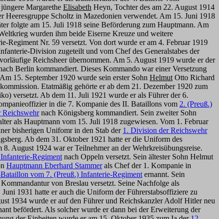
hr jüngere Margarethe
Elisabeth
Heyn, Tochter des am 22. August 1914
der Heeresgruppe Scholtz in Mazedonien verwendet. Am 15. Juni 1918
päter folgte am 15. Juli 1918 seine Beförderung zum Hauptmann. Am
1. Weltkrieg wurden ihm beide Eiserne Kreuze und weitere
e-Regiment Nr. 59 versetzt. Von dort wurde er am 4. Februar 1919
anterie-Division zugeteilt und vom Chef des Generalstabes der
vorläufige Reichsheer übernommen. Am 5. August 1919 wurde er der
nach Berlin kommandiert. Dieses Kommando war einer Versetzung
. Am 15. September 1920 wurde sein erster Sohn
Helmut
Otto Richard
nzkommission. Etatmäßig gehörte er ab dem 21. Dezember 1920 zum
o) versetzt. Ab dem 11. Juli 1921 wurde er als Führer der 6.
panieoffizier in die 7. Kompanie des II. Bataillons vom
2. (Preuß.)
er Reichswehr
nach Königsberg kommandiert. Sein zweiter Sohn
alter als Hauptmann vom 15. Juli 1918 zugewiesen. Vom 1. Februar
ner bisherigen Unifomr in den Stab der
1. Division der Reichswehr
igsberg. Ab dem 31. Oktober 1921 hatte er die Uniform des
m 8. August 1924 war er Teilnehmer an der Wehrkreisübungsreise.
 Infanterie-Regiment
nach Oppeln versetzt. Sein ältester Sohn Helmut
on
Hauptmann Eberhard Stammer
als Chef der 1. Kompanie in
Bataillon vom 7. (Preuß.) Infanterie-Regiment
ernannt. Sein
 Kommandantur von Breslau versetzt. Seine Nachfolge als
Juni 1931 hatte er auch die Uniform der Führerstabsoffiziere zu
st 1934 wurde er auf den Führer und Reichskanzler Adolf Hitler neu
nt befördert. Als solcher wurde er dann bei der Erweiterung der
rnung der Einheiten wurde er am 15. Oktober 1935 zum Ia der
12.