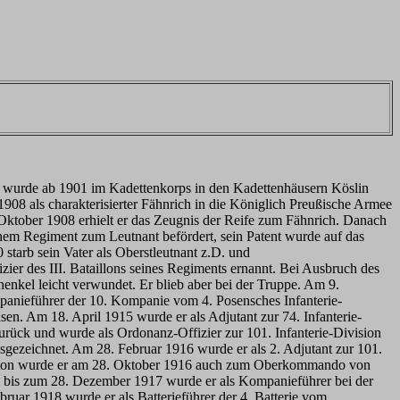
r wurde ab 1901 im Kadettenkorps in den Kadettenhäusern Köslin
1908 als charakterisierter Fähnrich in die Königlich Preußische Armee
Oktober 1908 erhielt er das Zeugnis der Reife zum Fähnrich. Danach
em Regiment zum Leutnant befördert, sein Patent wurde auf das
starb sein Vater als Oberstleutnant z.D. und
er des III. Bataillons seines Regiments ernannt. Bei Ausbruch des
enkel leicht verwundet. Er blieb aber bei der Truppe. Am 9.
anieführer der 10. Kompanie vom 4. Posensches Infanterie-
en. Am 18. April 1915 wurde er als Adjutant zur 74. Infanterie-
rück und wurde als Ordonanz-Offizier zur 101. Infanterie-Division
gezeichnet. Am 28. Februar 1916 wurde er als 2. Adjutant zur 101.
Funktion wurde er am 28. Oktober 1916 auch zum Oberkommando von
bis zum 28. Dezember 1917 wurde er als Kompanieführer bei der
ruar 1918 wurde er als Batterieführer der 4. Batterie vom