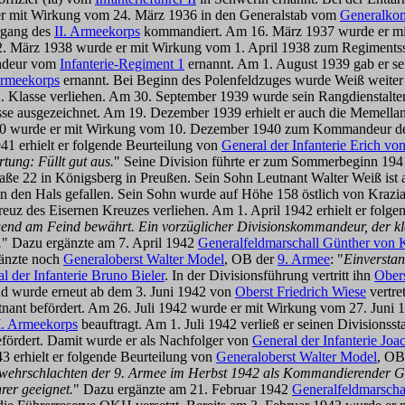
er mit Wirkung vom 24. März 1936 in den Generalstab vom
Generalko
rgang des
II. Armeekorps
kommandiert. Am 16. März 1937 wurde er mi
2. März 1938 wurde er mit Wirkung vom 1. April 1938 zum Regiment
andeur vom
Infanterie-Regiment 1
ernannt. Am 1. August 1939 gab er s
rmeekorps
ernannt. Bei Beginn des Polenfeldzuges wurde Weiß weiter
lasse verliehen. Am 30. September 1939 wurde sein Rangdienstalter a
sse ausgezeichnet. Am 19. Dezember 1939 erhielt er auch die Memell
40 wurde er mit Wirkung vom 10. Dezember 1940 zum Kommandeur d
41 erhielt er folgende Beurteilung von
General der Infanterie Erich vo
rtung: Füllt gut aus.
" Seine Division führte er zum Sommerbeginn 194
traße 22 in Königsberg in Preußen. Sein Sohn Leutnant Walter Weiß is
 in den Hals gefallen. Sein Sohn wurde auf Höhe 158 östlich von Krazia
uz des Eisernen Kreuzes verliehen. Am 1. April 1942 erhielt er folg
gend am Feind bewährt. Ein vorzüglicher Divisionskommandeur, der klar
.
" Dazu ergänzte am 7. April 1942
Generalfeldmarschall Günther von 
gänzte noch
Generaloberst Walter Model
, OB der
9. Armee
: "
Einverstan
l der Infanterie Bruno Bieler
. In der Divisionsführung vertritt ihn
Obers
nd wurde erneut ab dem 3. Juni 1942 von
Oberst Friedrich Wiese
vertre
nant befördert. Am 26. Juli 1942 wurde er mit Wirkung vom 27. Juni
. Armeekorps
beauftragt. Am 1. Juli 1942 verließ er seinen Divisions
fördert. Damit wurde er als Nachfolger von
General der Infanterie Joa
3 erhielt er folgende Beurteilung von
Generaloberst Walter Model
, OB
Abwehrschlachten der 9. Armee im Herbst 1942 als Kommandierender Ge
er geeignet.
" Dazu ergänzte am 21. Februar 1942
Generalfeldmarscha