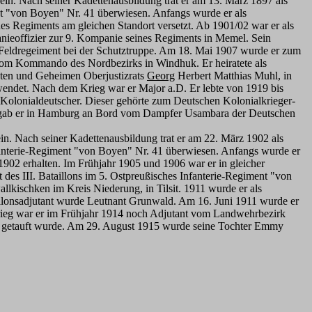
 ein. Nach seiner Kadettenausbildung trat er am 13. März 1897 als
nt "von Boyen" Nr. 41 überwiesen. Anfangs wurde er als
nes Regiments am gleichen Standort versetzt. Ab 1901/02 war er als
panieoffizier zur 9. Kompanie seines Regiments in Memel. Sein
. Feldregeiment bei der Schutztruppe. Am 18. Mai 1907 wurde er zum
 vom Kommando des Nordbezirks in Windhuk. Er heiratete als
nten und Geheimen Oberjustizrats
Georg
Herbert Matthias Muhl, in
endet. Nach dem Krieg war er Major a.D. Er lebte von 1919 bis
 Kolonialdeutscher. Dieser gehörte zum Deutschen Kolonialkrieger-
 begab er in Hamburg an Bord vom Dampfer Usambara der Deutschen
in. Nach seiner Kadettenausbildung trat er am 22. März 1902 als
nfanterie-Regiment "von Boyen" Nr. 41 überwiesen. Anfangs wurde er
 1902 erhalten. Im Frühjahr 1905 und 1906 war er in gleicher
 des III. Bataillons im 5. Ostpreußisches Infanterie-Regiment "von
lkischken im Kreis Niederung, in Tilsit. 1911 wurde er als
llonsadjutant wurde Leutnant Grunwald. Am 16. Juni 1911 wurde er
krieg war er im Frühjahr 1914 noch Adjutant vom Landwehrbezirk
914 getauft wurde. Am 29. August 1915 wurde seine Tochter Emmy