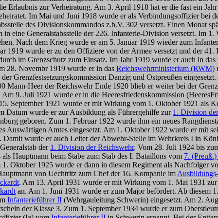
ie Erlaubnis zur Verheiratung. Am 3. April 1918 hat er die fast ein Ja
eiratet. Im Mai und Juni 1918 wurde er als Verbindungsoffizier bei 
tabsstelle des Divisionskommandos z.b.V. 302 versetzt. Einen Monat s
in eine Generalstabsstelle der 226. Infanterie-Division versetzt. Im 
hen. Nach dem Krieg wurde er am 5. Januar 1919 wieder zum Infanteri
9 wurde er zu den Offiziere von der Armee versetzt und der 41. Inf
rch im Grenzschutz zum Einsatz. Im Jahr 1919 wurde er auch in das 
 Am 28. Novembr 1919 wurde er in das
Reichswehrministerium (RWM)
ion der Grenzfestsetzungskommission Danzig und Ostpreußen eingesetzt
000 Mann-Heer der Reichswehr Ende 1920 blieb er weiter bei der Gre
 Am 9. Juli 1921 wurde er in die Heeresfriedenskommission (HeeresFrik
5. September 1921 wurde er mit Wirkung vom 1. Oktober 1921 als Kom
em Datum wurde er zur Ausbildung als Führergehilfe zur
1. Division d
enburg geboren. Zum 1. Februar 1922 wurde ihm ein neues Rangdienst
es Auswärtigen Amtes eingesetzt. Am 1. Oktober 1922 wurde er mit sei
. Damit wurde er auch Leiter der Abwehr-Stelle im Wehrkreis I in Kön
 Generalstab der
1. Division der Reichswehr
. Vom 28. Juli 1924 bis zu
als Hauptmann beim Stabe zum Stab des I. Bataillons vom
7. (Preuß.)
em 1. Oktober 1925 wurde er dann in diesem Regiment als Nachfolger v
 Hauptmann von Uechtritz zum Chef der 16. Kompanie im
Ausbildungs-
ckardt
. Am 13. April 1931 wurde er mit Wirkung vom 1. Mai 1931 zur
kardt
an. Am 1. Juni 1931 wurde er zum Major befördert. Ab diesem 1. 
eim
Infanterieführer II
(Wehrgauleitung Schwerin) eingesetzt. Am 2. Augu
rschein der Klasse 3. Zum 1. September 1934 wurde er zum Oberstleutna
ffizier (Ia) vom
Infanterieführer II
in Schwerin ernannt. Bei der Entta