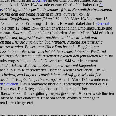
mit der Führung der
2. Armee
an der Ostfront beauftragt. Am 5.
iehen. Am 1. März 1943 wurde er zum Oberbefehlshaber der
2.
te
: "
Geistig und körperlich besonders frisch. Persönlich einsatzbereit.
tor, mit dem der Feind rechnen musste, auftreten konnte.
chnitt. Empfehlung: Armeeführer.
" Vom 30. März 1943 bis zum 15.
43 trat er einen Erholungsurlaub an. Er wurde dabei durch
General
4 bis zum 12. März 1944 erhielt er wieder einen Erholungsurlaub und
bruar 1944 zum Generaloberst befördert. Am 1. März 1944 erhielt er
gekünstelt, aufgeschlossen, nüchtern und klar in Urteil und
t und Energie erfolgreich überwunden. Nationalsozialistische
 gewertet werden. Bewertung: Über Durchschnitt. Empfehlung:
n-SS haben unter dem Oberbefehl des Generalobersten Weiß und
 bei ungewöhnlichen Geländeschwierigkeiten den feindlichen Ring um
laubs vorgeschlagen. Am 2. November 1944 wurde er erneut
ufe der letzten Wochen im Zusammenwirken mit fliegenden
enlaub zum Ritterkreuz des Eisernen Kreuzes verliehen. Am 24.
schwierigsten Lagen als umsichtiger, tatkräftiger, krisenhafter
chschnitt. Empfehlung: Belassung.
" Am 11. März 1945 wurde er mit
von Saucken
. Das Kommando über die Heeresgruppe behielt er bis
versetzt. Bei Kriegsende geriet er in amerikanischer
rschenkel, Blutvergiftung, Sepsis gestorben. Aus der westalliierten
icht belastet eingestuft. Er nahm senen Wohnsitz anfangs in
en Ehren beigesetzt.