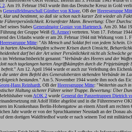
e Führerreserve OKH versetzt. Bereits am 3. Februar 1943 wurde er 
 2
. Am 19. Februar 1943 wurde ihm das Deutsche Kreuz in Gold verl
on
Generalfeldmarschall Günther von Kluge
, OB der
Heeresgruppe Mit
t, klar und bestimmt, so daß sie schon nach kurzer Zeit wieder als Fak
reite Führerpersönlichkeit. Krisenfester Mann. Bewertung: Über Durchs
Chef seines Stabes
Generalmajor Gustav von Harteneck
. Am 20. Mai 19
r Führung der Gruppe Weiß (
9. Armee
) vertreten. Vom 17. Februar 194
rend des Urlaubs wurde er am 20. Februar 1944 mit Wirkung vom 1. Fe
Heeresgruppe Mitte
: "
Als Mensch und Soldat frei von jedem Schein. Un
in harten Abwehrkämpfen schwere Krisen durch Umsicht, Beharrlichkei
cheidenheit darf bei der Art seiner Persönlichkeit nicht als Schwäche
h im Wehrmachtsbericht genannt: "
Verbände des Heeres und der Waffe
lott nach tagelangen harten Angriffskämpfen durch die Pripjetsümpfe
efreit.
" Am 12. April 1944 wurde er auch zur Verleihung des Eichen
 die unter dem Befehl des Generalobersten stehenden Verbände im La
rfolgreich bestanden.
" Am 5. November 1944 wurde ihm noch das Eich
Georg-Hans Reinhardt
, OB der
Heeresgruppe Mitte
: "
Weiterhin auch in 
istischer Haltung sicherer Führer seiner Truppe. Bewertung: Über Dur
 Befehlshaber vom
AOK 2
wurde
General der Panzertruppen Dietrich 
nandersetzung mit Adolf Hitler abgelöst und in die Führerreserve OKH 
Jahren im Krankenhaus Berlin-Hohengatow an einem Abzeß am rechten Obe
eichen Jahr wurde er von der Spruchkammer Neustadt an der Donau als n
f dem dortigen Waldfriedhof wurde er nach seinem Tod mit militärisch