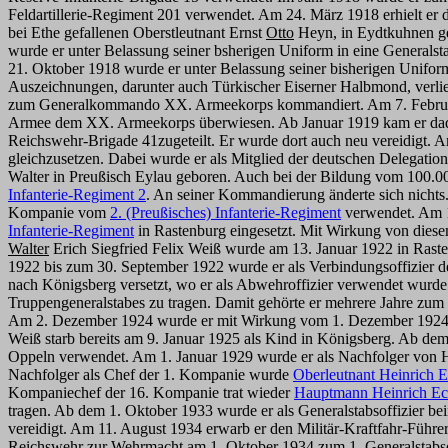
Feldartillerie-Regiment 201 verwendet. Am 24. März 1918 erhielt er d
bei Ethe gefallenen Oberstleutnant Ernst
Otto
Heyn, in Eydtkuhnen geh
wurde er unter Belassung seiner bsherigen Uniform in eine Generals
21. Oktober 1918 wurde er unter Belassung seiner bisherigen Uniform 
Auszeichnungen, darunter auch Türkischer Eiserner Halbmond, verlie
zum Generalkommando XX. Armeekorps kommandiert. Am 7. Februar 191
Armee dem XX. Armeekorps überwiesen. Ab Januar 1919 kam er dadu
Reichswehr-Brigade 41zugeteilt. Er wurde dort auch neu vereidigt.
gleichzusetzen. Dabei wurde er als Mitglied der deutschen Delegat
Walter in Preußisch Eylau geboren. Auch bei der Bildung vom 100.
Infanterie-Regiment 2
. An seiner Kommandierung änderte sich nichts.
Kompanie vom
2. (Preußisches) Infanterie-Regiment
verwendet. Am 1
Infanterie-Regiment
in Rastenburg eingesetzt. Mit Wirkung von dies
Walter
Erich Siegfried Felix Weiß wurde am 13. Januar 1922 in Rast
1922 bis zum 30. September 1922 wurde er als Verbindungsoffizier d
nach Königsberg versetzt, wo er als Abwehroffizier verwendet wurde
Truppengeneralstabes zu tragen. Damit gehörte er mehrere Jahre zum
Am 2. Dezember 1924 wurde er mit Wirkung vom 1. Dezember 1924 
Weiß starb bereits am 9. Januar 1925 als Kind in Königsberg. Ab d
Oppeln verwendet. Am 1. Januar 1929 wurde er als Nachfolger von
Nachfolger als Chef der 1. Kompanie wurde
Oberleutnant Heinrich E
Kompaniechef der 16. Kompanie trat wieder
Hauptmann Heinrich Ec
tragen. Ab dem 1. Oktober 1933 wurde er als Generalstabsoffizier b
vereidigt. Am 11. August 1934 erwarb er den Militär-Kraftfahr-Führe
Reichswehr zur Wehrmacht am 1. Oktober 1934 zum 1. Generalstabso