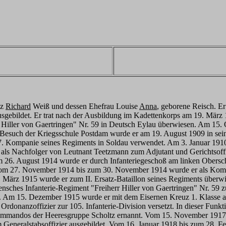
nz
Richard
Weiß und dessen Ehefrau Louise
Anna
, geborene Reisch. E
usgebildet. Er trat nach der Ausbildung im Kadettenkorps am 19. März 
r Hiller von Gaertringen" Nr. 59 in Deutsch Eylau überwiesen. Am 15. 
esuch der Kriegsschule Postdam wurde er am 19. August 1909 in sein
 7. Kompanie seines Regiments in Soldau verwendet. Am 3. Januar 1910 
ls Nachfolger von Leutnant Teetzmann zum Adjutant und Gerichtsoffizi
m 26. August 1914 wurde er durch Infanteriegeschoß am linken Obersch
Vom 27. November 1914 bis zum 30. November 1914 wurde er als Komp
 März 1915 wurde er zum II. Ersatz-Bataillon seines Regiments überwis
sches Infanterie-Regiment "Freiherr Hiller von Gaertringen" Nr. 59 zu
. Am 15. Dezember 1915 wurde er mit dem Eisernen Kreuz 1. Klasse as
 Ordonanzoffizier zur 105. Infanterie-Division versetzt. In dieser 
ommandos der Heeresgruppe Scholtz ernannt. Vom 15. November 1917 
Generalstabsoffizier ausgebildet. Vom 16. Januar 1918 bis zum 28. Feb