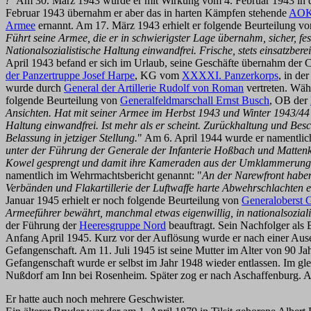
!"
Am 30. März 1943 wurde er mit Wirkung vom 4. Februar 1943 in di
Februar 1943 übernahm er aber das in harten Kämpfen stehende
AOK
Armee
ernannt. Am 17. März 1943 erhielt er folgende Beurteilung v
Führt seine Armee, die er in schwierigster Lage übernahm, sicher, fes
Nationalsozialistische Haltung einwandfrei. Frische, stets einsatzbe
April 1943 befand er sich im Urlaub, seine Geschäfte übernahm der 
der Panzertruppe Josef Harpe
, KG vom
XXXXI. Panzerkorps
, in de
wurde durch
General der Artillerie Rudolf von Roman
vertreten. Wäh
folgende Beurteilung von
Generalfeldmarschall Ernst Busch
, OB der
Ansichten. Hat mit seiner Armee im Herbst 1943 und Winter 1943/44 
Haltung einwandfrei. Ist mehr als er scheint. Zurückhaltung und Bes
Belassung in jetziger Stellung.
" Am 6. April 1944 wurde er namentlic
unter der Führung der Generale der Infanterie Hoßbach und Mattenk
Kowel gesprengt und damit ihre Kameraden aus der Umklammerung b
namentlich im Wehrmachtsbericht genannt: "
An der Narewfront haben
Verbänden und Flakartillerie der Luftwaffe harte Abwehrschlachten e
Januar 1945 erhielt er noch folgende Beurteilung von
Generaloberst 
Armeeführer bewährt, manchmal etwas eigenwillig, in nationalsozial
der Führung der
Heeresgruppe Nord
beauftragt. Sein Nachfolger als
Anfang April 1945. Kurz vor der Auflösung wurde er nach einer Ausei
Gefangenschaft. Am 11. Juli 1945 ist seine Mutter im Alter von 90 
Gefangenschaft wurde er selbst im Jahr 1948 wieder entlassen. Im gl
Nußdorf am Inn bei Rosenheim. Später zog er nach Aschaffenburg. Au
Er hatte auch noch mehrere Geschwister.