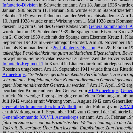
Infanterie-Division
in Schwerin ernannt. Am 18. Januar 1936 wurde 
Januar 1936 bis zum 11. Februar 1936 wurde er zum Stabsoffizierleh
Oktober 1937 war er Teilnehmer an der Wehrmachtsakademie. Am 1
10. April 1938 wurde er mit Wirkung vom 1. Mai 1938 zum Komm
diesem Tag zum Chef des Generalstabes vom
Generalkommando I. A
wurde ihm am 19. September 1939 die Spange zum Eisernen Kreuz 2. K
am 2. Oktober 1939 auch mit der Spange zum Eisernen Kreuz 1. Kla
September 1940 zum Generalmajor befördert. Am 28. November 19
dann als Kommandeur die
26. Infanterie-Division
. Am 28. Februar 19
tatkräftige Persönlichkeit mit guten soldatischen Eigenschaften. Bewe
Sowjetunion. Seine Privatadresse war zu dieser Zeit die Hoverbecks
Infanterie-Regiment 1
in Kraziai in Litauen durch Infanteriegeschoss
Roseinen umgebettet. Am 13. September 1941 wurde ihm das Ritterkre
Armeekorps
: "
Selbstlose, gerade denkende Persönlichkeit. Hervorra
sehr gut aus. Empfehlung: Zum Kommandierenden General geeignet
guter Kommandierender General zu werden.
" Am 17. April 1942 er
beurlaubten Kommandierenden General vom
VI. Armeekorps
,
Genera
zurück. Nur wenige Tage später ging er auf einen Erholungsurlaub u
Juli 1942 wurde er mit Wirkung vom 1. August 1942 zum Generalleut
General der Infanterie Joachim Witthöft
, mit der Führung vom
XXVII
er mit Wirkung vom 1. September 1942 zum General der Infanterie be
Generalkommando XXVII. Armeekorps
ernannt. Am 15. Februar 194
führt im Sinne der nationalsozialistischen Weltanschauung. In den 
Tatkraft. Bewertung: Über Durchschnitt. Empfehlung: Zum Armeeführ